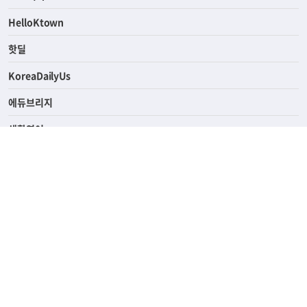
연예/스포츠
ASK미국
HelloKtown
핫딜
KoreaDailyUs
에듀브리지
생활영어
업소록
의료관광
해피빌리지
ABOUT
ADVERTISING
PRIVACY POLICY
TERMS OF SERVICE
윤리경영
고객센터
News Tips & Corrections
690 Wilshire Place Los Angeles, CA 90005