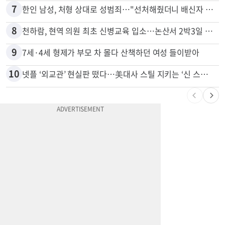
6
74m짜리 보잉777, 화물기 변신…격납고서 ‘보물’ 찾는 인천공항
7
한인 남성, 처형 상대로 성범죄…"선처해줬더니 배신자 취급"
8
천하람, 현역 의원 최초 신병교육 입소…논산서 2박3일 생활
9
7세·4세 형제가 부모 차 몰다 산책하던 여성 들이받아
10
넷플 ‘외교관’ 현실판 떴다…美대사 스틸 지키는 ‘신 스틸러’