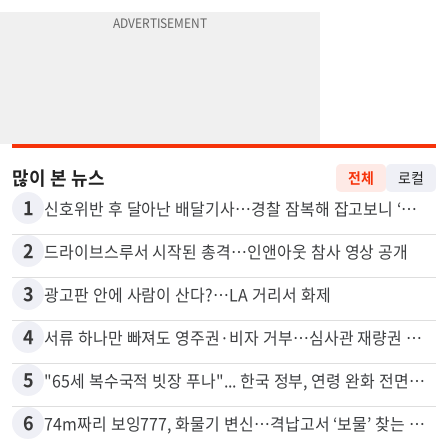
많이 본 뉴스
전체
로컬
1
신호위반 후 달아난 배달기사…경찰 잠복해 잡고보니 ‘반전’
2
드라이브스루서 시작된 총격…인앤아웃 참사 영상 공개
3
광고판 안에 사람이 산다?…LA 거리서 화제
4
서류 하나만 빠져도 영주권·비자 거부…심사관 재량권 대폭 확대
5
"65세 복수국적 빗장 푸나"... 한국 정부, 연령 완화 전면 추진