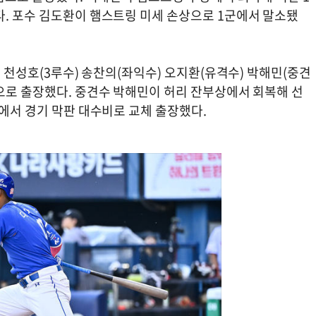
다. 포수 김도환이 햄스트링 미세 손상으로 1군에서 말소됐
) 천성호(3루수) 송찬의(좌익수) 오지환(유격수) 박해민(중견
업으로 출장했다. 중견수 박해민이 허리 잔부상에서 회복해 선
전에서 경기 막판 대수비로 교체 출장했다.