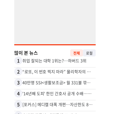
많이 본 뉴스
전체
로컬
1
11
취업 잘되는 대학 1위는?…하버드 3위
유학생
2
12
“로또, 이 번호 찍지 마라” 물리학자의 당첨금 높이는 비밀
3
13
40만명 SSI<생활보조금> 월 331불 깎이나
4
14
'14년째 도피' 한인 간호사 공개 수배…메디케어 사기 유죄
5
15
[포커스] 메디캘 대폭 개편…자산한도 84% 축소