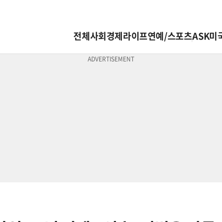
전체
사회
경제
라이프
연예/스포츠
ASK미