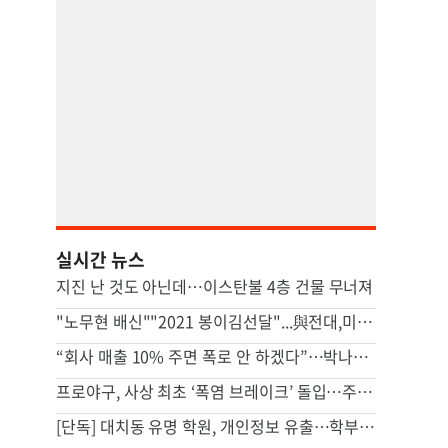
실시간 뉴스
지진 난 것도 아닌데…이스탄불 4층 건물 무너져
"노무현 배신""2021 봉이김선달"...與전대,미래는 없고 파묘만 남았다
“회사 매출 10% 주면 폭로 안 하겠다”…박나래 전 매니저 2명 재판행
프로야구, 사상 최초 ‘폭염 브레이크’ 돌입…주말 3연전 취소·전 경기 오후 7시 개시
[단독] 대치동 유명 학원, 개인정보 유출…학부모들 “레테만 봤는데 주소까지 털려”