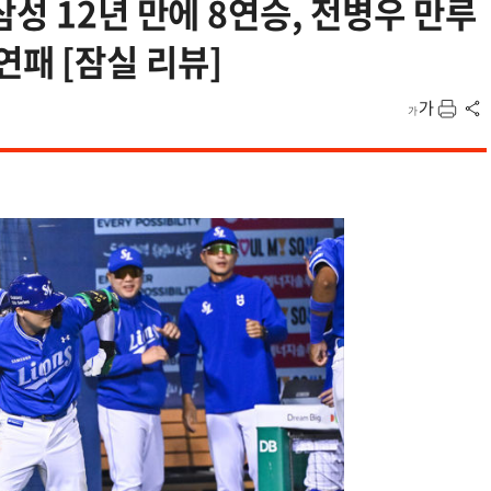
성 12년 만에 8연승, 전병우 만루
3연패 [잠실 리뷰]