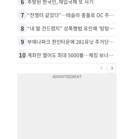
6
16
추방된 한국인, 재입국해 또 사기
7
17
“전쟁터 같았다”…테슬라 충돌로 OC 주택 4채 파손
8
18
“내 딸 건드렸지” 성폭행범 유인해 ‘탕탕’…아빠의 복수 결말
9
19
부에나파크 한인타운에 281유닛 주거단지 들어선다
10
20
계좌만 열어도 최대 5000불…체킹 보너스 무한 경쟁