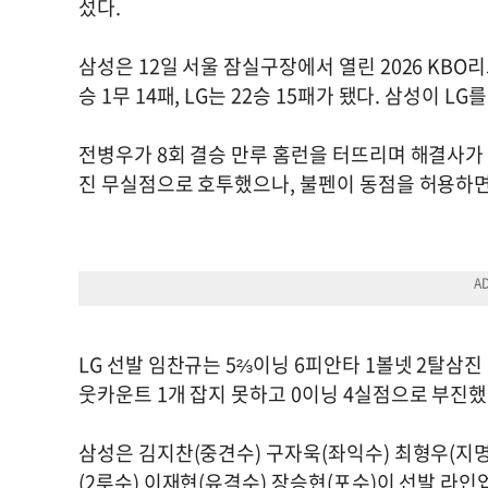
섰다.
삼성은 12일 서울 잠실구장에서 열린 2026 KBO리
승 1무 14패, LG는 22승 15패가 됐다. 삼성이 L
전병우가 8회 결승 만루 홈런을 터뜨리며 해결사가 
진 무실점으로 호투했으나, 불펜이 동점을 허용하
LG 선발 임찬규는 5⅔이닝 6피안타 1볼넷 2탈삼진
웃카운트 1개 잡지 못하고 0이닝 4실점으로 부진했
삼성은 김지찬(중견수) 구자욱(좌익수) 최형우(지명
(2루수) 이재현(유격수) 장승현(포수)이 선발 라