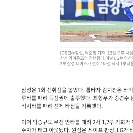
[OSEN=잠실, 박준형 기자] 12일 오후 서
삼성 라이온즈의 진행됐다.이날 LG는 임찬
2루 삼성 디아즈가 선취 1타점 적시 1루타를 날
삼성은 1회 선취점을 뽑았다. 톱타자 김지찬은 좌
루타를 때려 득점권에 출루했다. 최형우가 중견수
적시타를 때려 선제 타점을 기록했다.
이어 박승규도 우전 안타를 때려 2사 1,2루 기회가
주자가 태그 아웃됐다. 원심은 세이프 판정, LG