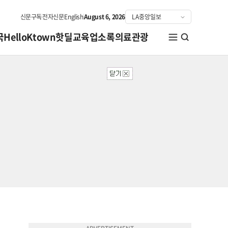
신문구독
전자신문
English
August 6, 2026
국
HelloKtown
핫딜
교육
업소록
의료관광