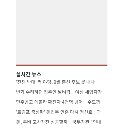
실시간 뉴스
'전쟁 반대' 러 야당, 9월 총선 후보 못 내나
변기 수리하던 집주인 날벼락…여성 세입자가 흉기로 찔렀다
민주콩고 에볼라 확진자 4천명 넘어…수도까지 번질라 비상
'트럼프 충성파' 美법무 인준 다시 청신호…과반 찬성표 확보(종합)
美, 쿠바 고사작전 성공할까…국무장관 "인내와 끈기로 옥죌 것"