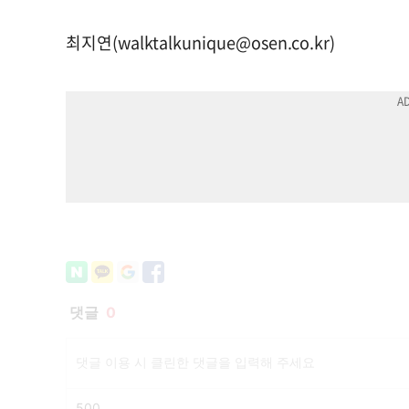
최지연(
walktalkunique@osen.co.kr
)