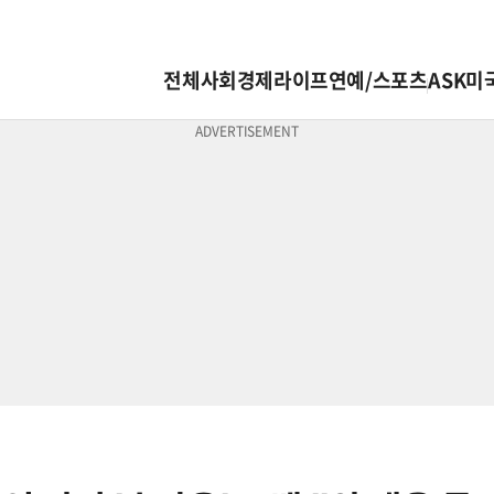
전체
사회
경제
라이프
연예/스포츠
ASK미