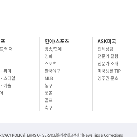
이프
연예/스포츠
ASK미국
프/레저
방송/연예
전체상담
영화
전문가 칼럼
스포츠
전문가 소개
· 취미
한국야구
미국생활 TIP
 · 스타일
MLB
영주권 문호
· 예술
농구
어
풋볼
골프
축구
RIVACY POLICY
TERMS OF SERVICE
윤리경영
고객센터
News Tips & Corrections