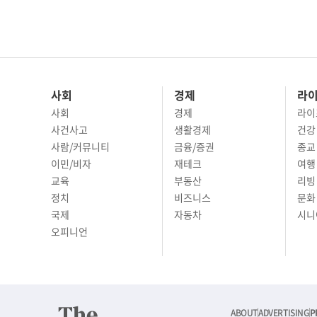
사회
경제
라
사회
경제
라이
사건사고
생활경제
건강
사람/커뮤니티
금융/증권
종교
이민/비자
재테크
여행 
교육
부동산
리빙
정치
비즈니스
문화 
국제
자동차
시니
오피니언
ABOUT
ADVERTISING
P