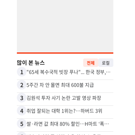
많이 본 뉴스
전체
로컬
1
11
"65세 복수국적 빗장 푸나"... 한국 정부, 연령 완화 전면 추진
2
12
5주간 차 안 몰면 최대 600불 지급
3
13
김원석 투자 사기 논란 고발 영상 파장
4
14
취업 잘되는 대학 1위는?…하버드 3위
5
15
쌀·라면 값 최대 80% 할인…H마트 ‘폭탄 세일’
비영리