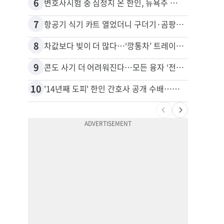
6
16
변호사시험 중 심정지 온 한인, 뉴욕주 제소
7
17
항공기 식기 카트 열었더니 구더기·곰팡이…LAX 기내식 업체 논란
8
18
차값보다 빚이 더 많다…‘깡통차’ 트레이드인 급증
9
19
콘도 사기 더 어려워진다…모든 융자 ‘전체 심사’
10
20
'14년째 도피' 한인 간호사 공개 수배…메디케어 사기 유죄