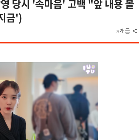
영 당시 '속마음' 고백 "앞 내용 몰
지금')