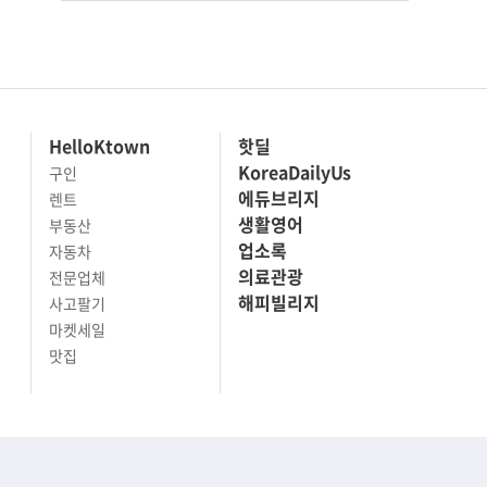
HelloKtown
핫딜
KoreaDailyUs
구인
에듀브리지
렌트
생활영어
부동산
업소록
자동차
의료관광
전문업체
해피빌리지
사고팔기
마켓세일
맛집