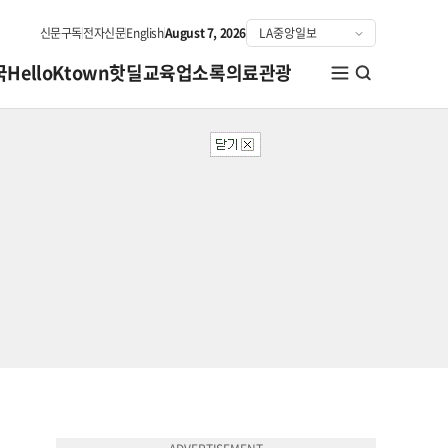
신문구독
전자신문
English
August 7, 2026
국
HelloKtown
핫딜
교육
업소록
의료관광