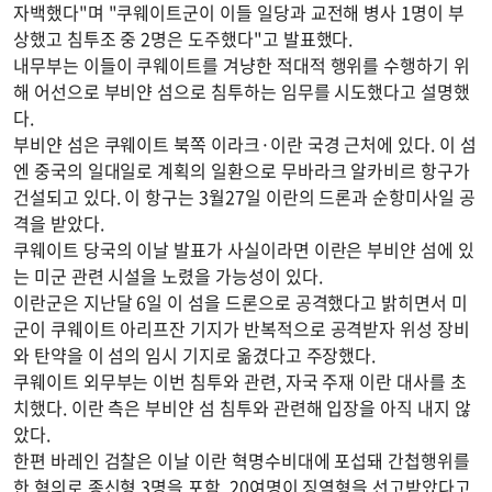
자백했다"며 "쿠웨이트군이 이들 일당과 교전해 병사 1명이 부
상했고 침투조 중 2명은 도주했다"고 발표했다.
내무부는 이들이 쿠웨이트를 겨냥한 적대적 행위를 수행하기 위
해 어선으로 부비얀 섬으로 침투하는 임무를 시도했다고 설명했
다.
부비얀 섬은 쿠웨이트 북쪽 이라크·이란 국경 근처에 있다. 이 섬
엔 중국의 일대일로 계획의 일환으로 무바라크 알카비르 항구가
건설되고 있다. 이 항구는 3월27일 이란의 드론과 순항미사일 공
격을 받았다.
쿠웨이트 당국의 이날 발표가 사실이라면 이란은 부비얀 섬에 있
는 미군 관련 시설을 노렸을 가능성이 있다.
이란군은 지난달 6일 이 섬을 드론으로 공격했다고 밝히면서 미
군이 쿠웨이트 아리프잔 기지가 반복적으로 공격받자 위성 장비
와 탄약을 이 섬의 임시 기지로 옮겼다고 주장했다.
쿠웨이트 외무부는 이번 침투와 관련, 자국 주재 이란 대사를 초
치했다. 이란 측은 부비얀 섬 침투와 관련해 입장을 아직 내지 않
았다.
한편 바레인 검찰은 이날 이란 혁명수비대에 포섭돼 간첩행위를
한 혐의로 종신형 3명을 포함, 20여명이 징역형을 선고받았다고