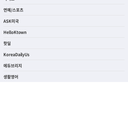
연예/스포츠
ASK미국
HelloKtown
핫딜
KoreaDailyUs
에듀브리지
생활영어
업소록
의료관광
해피빌리지
ABOUT
ADVERTISING
PRIVACY POLICY
TERMS OF SERVICE
윤리경영
고객센터
News Tips & Corrections