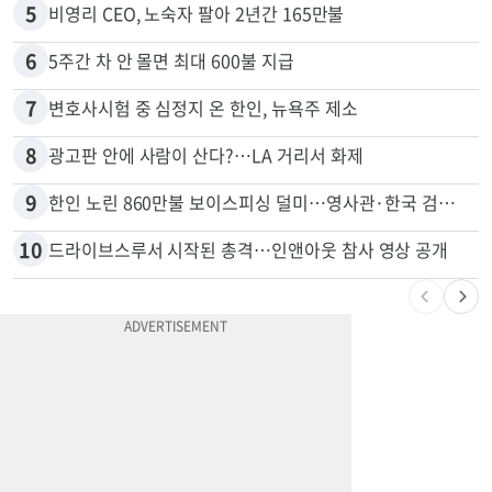
5
비영리 CEO, 노숙자 팔아 2년간 165만불
6
5주간 차 안 몰면 최대 600불 지급
7
변호사시험 중 심정지 온 한인, 뉴욕주 제소
8
광고판 안에 사람이 산다?…LA 거리서 화제
9
한인 노린 860만불 보이스피싱 덜미…영사관·한국 검찰 사칭
10
드라이브스루서 시작된 총격…인앤아웃 참사 영상 공개