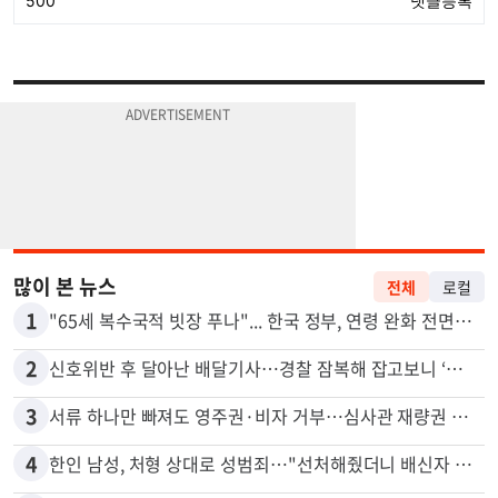
많이 본 뉴스
전체
로컬
1
"65세 복수국적 빗장 푸나"... 한국 정부, 연령 완화 전면 추진
2
신호위반 후 달아난 배달기사…경찰 잠복해 잡고보니 ‘반전’
3
서류 하나만 빠져도 영주권·비자 거부…심사관 재량권 대폭 확대
4
한인 남성, 처형 상대로 성범죄…"선처해줬더니 배신자 취급"