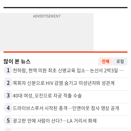
많이 본 뉴스
전체
로컬
1
천하람, 현역 의원 최초 신병교육 입소…논산서 2박3일 생활
2
목회자 신분으로 HIV 감염 숨기고 미성년자와 성관계
3
40대 여성, 오진으로 자궁 적출 수술
4
드라이브스루서 시작된 총격…인앤아웃 참사 영상 공개
5
광고판 안에 사람이 산다?…LA 거리서 화제