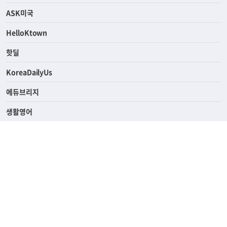
ASK미국
HelloKtown
핫딜
KoreaDailyUs
에듀브리지
생활영어
업소록
의료관광
해피빌리지
ABOUT
ADVERTISING
PRIVACY POLICY
TERMS OF SERVICE
윤리경영
고객센터
News Tips & Corrections
690 Wilshire Place Los Angeles, CA 90005
TEL. (213) 368-2500 FAX. (213) 389-6196