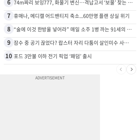
6
74m짜리 보잉777, 화물기 변신…격납고서 ‘보물’ 찾는 인천공항
7
휴매나, 메디캘 어드밴티지 축소...60만명 플랜 상실 위기
8
“술에 이것 한방울 넣어라” 매일 소주 1병 까는 91세의 철칙
9
잠수 중 공기 끊었다? 랍스터 자리 다툼이 살인미수 사건으로
10
포드 3만불 이하 전기 픽업 ‘패덤’ 출시