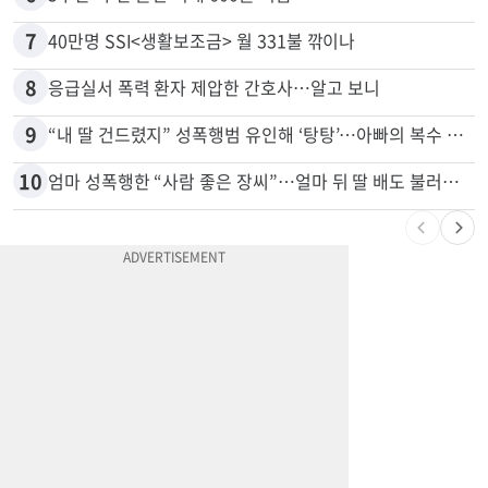
7
40만명 SSI<생활보조금> 월 331불 깎이나
8
응급실서 폭력 환자 제압한 간호사…알고 보니
9
“내 딸 건드렸지” 성폭행범 유인해 ‘탕탕’…아빠의 복수 결말
10
엄마 성폭행한 “사람 좋은 장씨”…얼마 뒤 딸 배도 불러왔다