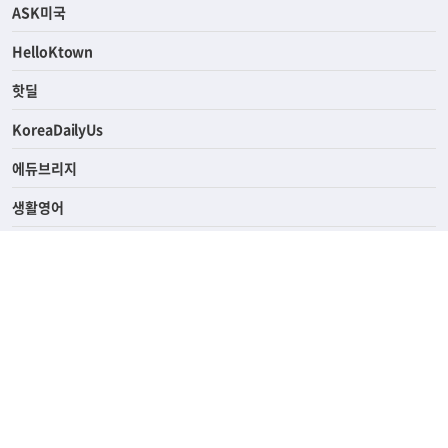
ASK미국
HelloKtown
핫딜
KoreaDailyUs
에듀브리지
생활영어
업소록
의료관광
해피빌리지
ABOUT
ADVERTISING
PRIVACY POLICY
TERMS OF SERVICE
윤리경영
고객센터
News Tips & Corrections
690 Wilshire Place Los Angeles, CA 90005
TEL. (213) 368-2500 FAX. (213) 389-6196