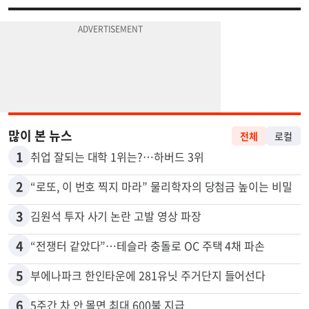
많이 본 뉴스
전체
로컬
1
취업 잘되는 대학 1위는?…하버드 3위
2
“로또, 이 번호 찍지 마라” 물리학자의 당첨금 높이는 비밀
3
김원석 투자 사기 논란 고발 영상 파장
4
“전쟁터 같았다”…테슬라 충돌로 OC 주택 4채 파손
5
부에나파크 한인타운에 281유닛 주거단지 들어선다
6
5주간 차 안 몰면 최대 600불 지급