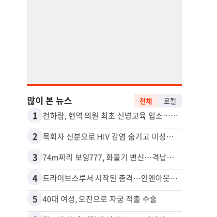
많이 본 뉴스
전체
로컬
1
11
천하람, 현역 의원 최초 신병교육 입소…논산서 2박3일 생활
2
12
목회자 신분으로 HIV 감염 숨기고 미성년자와 성관계
3
13
74m짜리 보잉777, 화물기 변신…격납고서 ‘보물’ 찾는 인천공항
포드 
4
14
드라이브스루서 시작된 총격…인앤아웃 참사 영상 공개
5
15
40대 여성, 오진으로 자궁 적출 수술