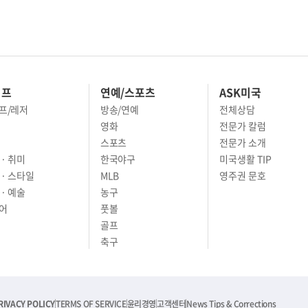
이프
연예/스포츠
ASK미국
프/레저
방송/연예
전체상담
영화
전문가 칼럼
스포츠
전문가 소개
· 취미
한국야구
미국생활 TIP
 · 스타일
MLB
영주권 문호
· 예술
농구
어
풋볼
골프
축구
RIVACY POLICY
TERMS OF SERVICE
윤리경영
고객센터
News Tips & Corrections