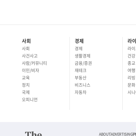
사회
경제
라
사회
경제
라이
사건사고
생활경제
건강
사람/커뮤니티
금융/증권
종교
이민/비자
재테크
여행 
교육
부동산
리빙
정치
비즈니스
문화 
국제
자동차
시니
오피니언
ABOUT
ADVERTISING
P