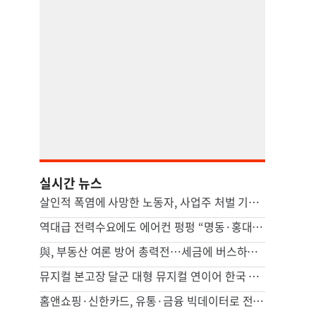
실시간 뉴스
살인적 폭염에 사망한 노동자, 사업주 처벌 기준은 ‘물·휴식’
역대급 전력수요에도 에어컨 펑펑 “명동·홍대·강남, 매장 10곳 중 6곳 개문냉방”
與, 부동산 여론 방어 총력전…세금에 버스하우스 논란까지
뮤지컬 본고장 달군 대형 뮤지컬 연이어 한국 무대로
홈앤쇼핑·신한카드, 유통·금융 빅데이터로 전통시장 활성화 모색