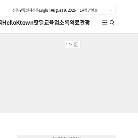
신문구독
전자신문
English
August 9, 2026
국
HelloKtown
핫딜
교육
업소록
의료관광