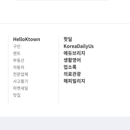
HelloKtown
핫딜
KoreaDailyUs
구인
에듀브리지
렌트
생활영어
부동산
업소록
자동차
의료관광
전문업체
해피빌리지
사고팔기
마켓세일
맛집