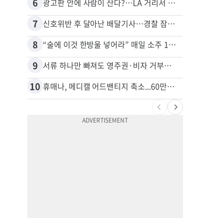
6
16
광고판 안에 사람이 산다?…LA 거리서 화제
7
17
신호위반 후 달아난 배달기사…경찰 잠복해 잡고보니 ‘반전’
8
18
“술에 이것 한방울 넣어라” 매일 소주 1병 까는 91세의 철칙
9
19
서류 하나만 빠져도 영주권·비자 거부…심사관 재량권 대폭 확대
10
20
휴매나, 메디캘 어드밴티지 축소...60만명 플랜 상실 위기
비영리