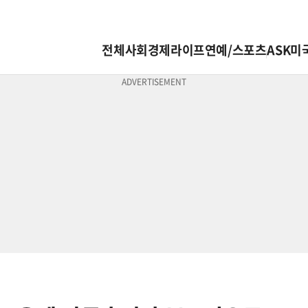
전체
사회
경제
라이프
연예/스포츠
ASK미