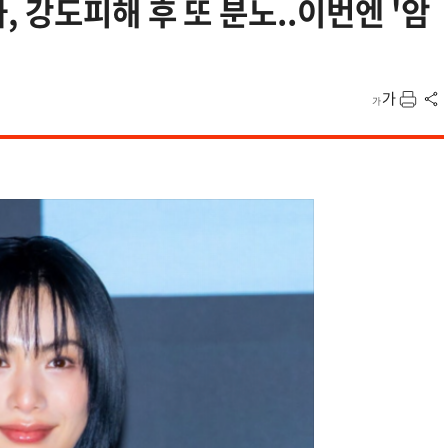
 강도피해 후 또 분노..이번엔 '암