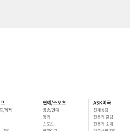
이프
연예/스포츠
ASK미국
프/레저
방송/연예
전체상담