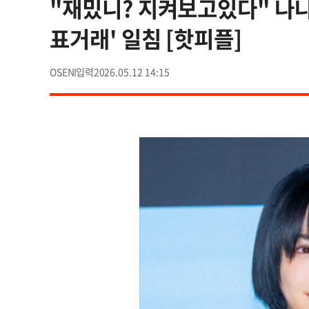
"재밌니? 지켜보고있다" 나나,
표거래' 일침 [핫피플]
OSEN
2026.05.12 14:15