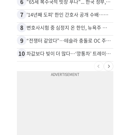
6
16
"65세 복수국적 빗장 푸나"... 한국 정부, 연령 완화 전면 추진
7
17
'14년째 도피' 한인 간호사 공개 수배…메디케어 사기 유죄
8
18
변호사시험 중 심정지 온 한인, 뉴욕주 제소
9
19
“전쟁터 같았다”…테슬라 충돌로 OC 주택 4채 파손
10
20
차값보다 빚이 더 많다…‘깡통차’ 트레이드인 급증