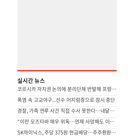
실시간 뉴스
코르시카 자치권 논의에 분리단체 반발해 프랑스 본토인 위협
폭염 속 고교야구...선수 어지럼증으로 잠시 중단
경찰, 가족 연루 사건 직접 수사 못한다…내달부터 ‘상피제’ 도입
“이란 모즈타바 매우 위독…언제 사망해도 이상하지 않아”
SK하이닉스, 주당 375원 현금배당…주주환원책 9월 내 발표