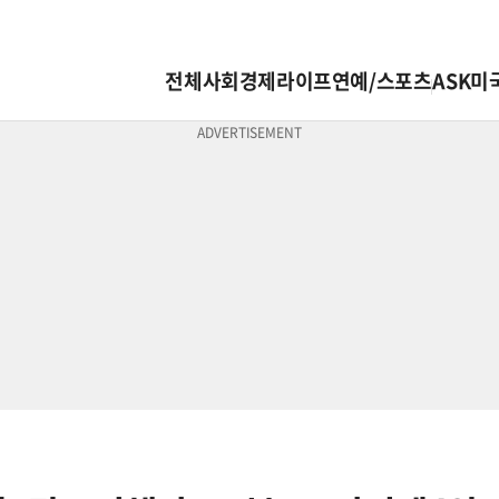
전체
사회
경제
라이프
연예/스포츠
ASK미