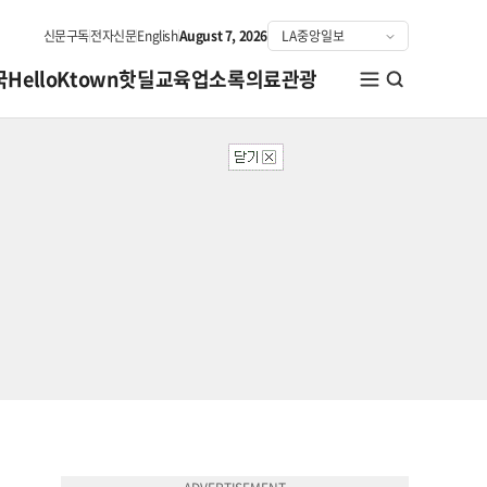
신문구독
전자신문
English
August 7, 2026
국
HelloKtown
핫딜
교육
업소록
의료관광