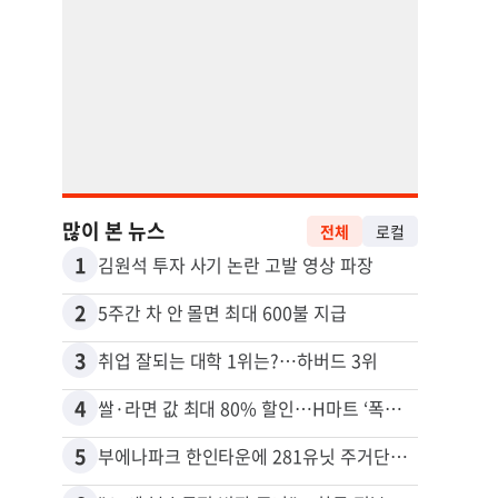
많이 본 뉴스
전체
로컬
1
11
김원석 투자 사기 논란 고발 영상 파장
2
12
5주간 차 안 몰면 최대 600불 지급
3
13
취업 잘되는 대학 1위는?…하버드 3위
4
14
쌀·라면 값 최대 80% 할인…H마트 ‘폭탄 세일’
5
15
부에나파크 한인타운에 281유닛 주거단지 들어선다