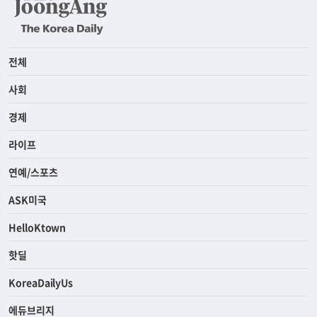
전체
사회
경제
라이프
연예/스포츠
ASK미국
HelloKtown
핫딜
KoreaDailyUs
에듀브리지