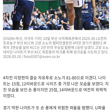
[OSEN=부산, 이석우 기자] 10일 부산 사직체육관에서 2025-26 LG전자
프로농구 부산 KCC와 고양 소노의 챔피언결정전 4차전 경기가 열렸다.파
죽의 3연승을 달린 KCC는 2년 만의 우승컵 탈환에 1승만 남겼다.고양 소노
네이던 나이트가 부산 KCC 최준용의 마크를 피해 덩크슛을 시도하고 있다.
2026.05.10 /
foto0307@osen.co.kr
4차전 이정현의 결승 자유투로 소노가 81-80으로 이겼다. 나이
트는 15점, 12리바운드로 시리즈 중 가장 나은 모습을 보였다. 지
친 모습을 보인 숀 롱이지만 25점, 14리바운드로 여전히 위력적
이었다.
경기 막판 나이트가 또 숀 롱에게 위험한 파울을 범했다. U파울