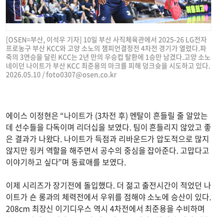
[OSEN=부산, 이석우 기자] 10일 부산 사직체육관에서 2025-26 LG전자
프로농구 부산 KCC와 고양 소노의 챔피언결정전 4차전 경기가 열렸다.파
죽의 3연승을 달린 KCC는 2년 만의 우승컵 탈환에 1승만 남겼다.고양 소노
네이던 나이트가 부산 KCC 최준용의 마크를 피해 덩크슛을 시도하고 있다.
2026.05.10 /
foto0307@osen.co.kr
에이스 이정현은 “나이트가 (3차전 후) 멘탈이 흔들릴 줄 알았는
데 선수들을 다독이며 리더십을 보였다. 팀이 흔들리지 않았고 좋
은 결과가 나왔다. 나이트가 득점과 리바운드가 압도적으로 많지
않지만 링커 역할을 해주면서 공수의 중심을 잡아준다. 고맙다고
이야기하고 싶다”며 동료애를 보였다.
이제 시리즈가 장기전에 돌입했다. 더 젊고 출전시간이 적었던 나
이트가 숀 롱과의 체력전에서 우위를 점해야 소노에 승산이 있다.
208cm 최장신 이기디우스 역시 4차전에서 최준용을 수비하며