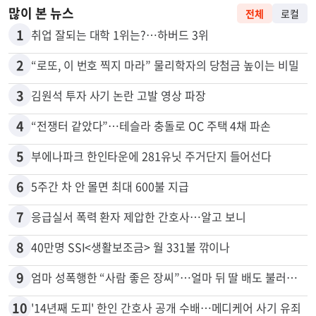
많이 본 뉴스
전체
로컬
1
취업 잘되는 대학 1위는?…하버드 3위
2
“로또, 이 번호 찍지 마라” 물리학자의 당첨금 높이는 비밀
3
김원석 투자 사기 논란 고발 영상 파장
4
“전쟁터 같았다”…테슬라 충돌로 OC 주택 4채 파손
5
부에나파크 한인타운에 281유닛 주거단지 들어선다
6
5주간 차 안 몰면 최대 600불 지급
7
응급실서 폭력 환자 제압한 간호사…알고 보니
8
40만명 SSI<생활보조금> 월 331불 깎이나
9
엄마 성폭행한 “사람 좋은 장씨”…얼마 뒤 딸 배도 불러왔다
10
'14년째 도피' 한인 간호사 공개 수배…메디케어 사기 유죄