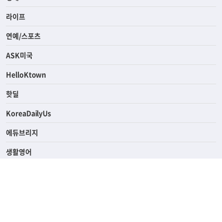
라이프
연예/스포츠
ASK미국
HelloKtown
핫딜
KoreaDailyUs
에듀브리지
생활영어
업소록
의료관광
해피빌리지