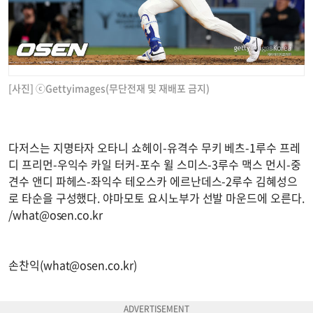
[사진] ⓒGettyimages(무단전재 및 재배포 금지)
다저스는 지명타자 오타니 쇼헤이-유격수 무키 베츠-1루수 프레
디 프리먼-우익수 카일 터커-포수 윌 스미스-3루수 맥스 먼시-중
견수 앤디 파헤스-좌익수 테오스카 에르난데스-2루수 김혜성으
로 타순을 구성했다. 야마모토 요시노부가 선발 마운드에 오른다.
/
what@osen.co.kr
손찬익(
what@osen.co.kr
)