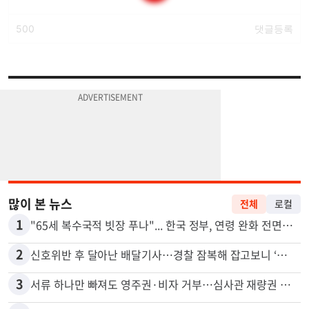
많이 본 뉴스
전체
로컬
1
"65세 복수국적 빗장 푸나"... 한국 정부, 연령 완화 전면 추진
2
신호위반 후 달아난 배달기사…경찰 잠복해 잡고보니 ‘반전’
3
서류 하나만 빠져도 영주권·비자 거부…심사관 재량권 대폭 확대