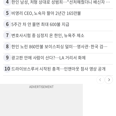
4
한인 남성, 처형 상대로 성범죄…"선처해줬더니 배신자 취급"
5
비영리 CEO, 노숙자 팔아 2년간 165만불
6
5주간 차 안 몰면 최대 600불 지급
7
변호사시험 중 심정지 온 한인, 뉴욕주 제소
8
한인 노린 860만불 보이스피싱 덜미…영사관·한국 검찰 사칭
9
광고판 안에 사람이 산다?…LA 거리서 화제
10
드라이브스루서 시작된 총격…인앤아웃 참사 영상 공개