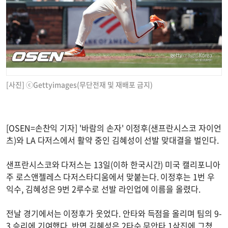
[사진] ⓒGettyimages(무단전재 및 재배포 금지)
[OSEN=손찬익 기자] '바람의 손자' 이정후(샌프란시스코 자이언
츠)와 LA 다저스에서 활약 중인 김혜성이 선발 맞대결을 벌인다.
샌프란시스코와 다저스는 13일(이하 한국시간) 미국 캘리포니아
주 로스앤젤레스 다저스타디움에서 맞붙는다. 이정후는 1번 우
익수, 김혜성은 9번 2루수로 선발 라인업에 이름을 올렸다.
전날 경기에서는 이정후가 웃었다. 안타와 득점을 올리며 팀의 9-
3 승리에 기여했다. 반면 김혜성은 2타수 무안타 1삼진에 그쳤