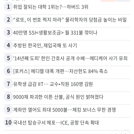
많이 본 뉴스
전체
로컬
1
취업 잘되는 대학 1위는?…하버드 3위
2
“로또, 이 번호 찍지 마라” 물리학자의 당첨금 높이는 비밀
3
40만명 SSI<생활보조금> 월 331불 깎이나
4
추방된 한국인, 재입국해 또 사기
5
'14년째 도피' 한인 간호사 공개 수배…메디케어 사기 유죄
6
[포커스] 메디캘 대폭 개편…자산한도 84% 축소
7
유학생 급감 IIT… 교수•직원 160명 감원
8
9000채 파괴한 이튼 산불, 공식 원인 밝혀졌다
9
계좌만 열어도 최대 5000불…체킹 보너스 무한 경쟁