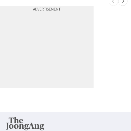
10
국내선 탑승구서 체포…ICE, 공항 단속 확대