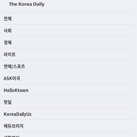
전체
사회
경제
라이프
연예/스포츠
ASK미국
HelloKtown
핫딜
KoreaDailyUs