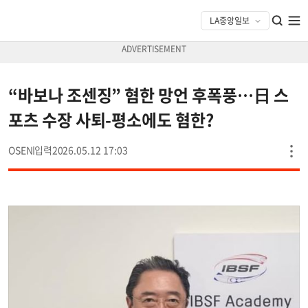
“바보나 조센징” 혐한 망언 후폭풍…日 스
포츠 수장 사퇴-평소에도 혐한?
OSEN
2026.05.12 17:03