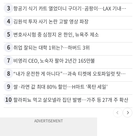
3
항공기 식기 카트 열었더니 구더기·곰팡이…LAX 기내식 업체 논란
4
김원석 투자 사기 논란 고발 영상 파장
5
변호사시험 중 심정지 온 한인, 뉴욕주 제소
6
취업 잘되는 대학 1위는?…하버드 3위
7
비영리 CEO, 노숙자 팔아 2년간 165만불
8
“내가 운전한 게 아니다”…과속 티켓에 오토파일럿 탓한 운전자
9
쌀·라면 값 최대 80% 할인…H마트 ‘폭탄 세일’
10
할라피뇨 먹고 살모넬라 집단 발병…가주 등 27개 주 확산