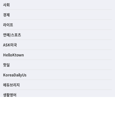
사회
경제
라이프
연예/스포츠
ASK미국
HelloKtown
핫딜
KoreaDailyUs
에듀브리지
생활영어
업소록
의료관광