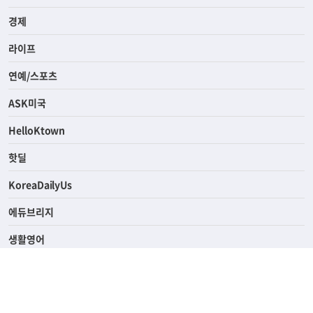
전체
사회
경제
라이프
연예/스포츠
ASK미국
HelloKtown
핫딜
KoreaDailyUs
에듀브리지
생활영어
업소록