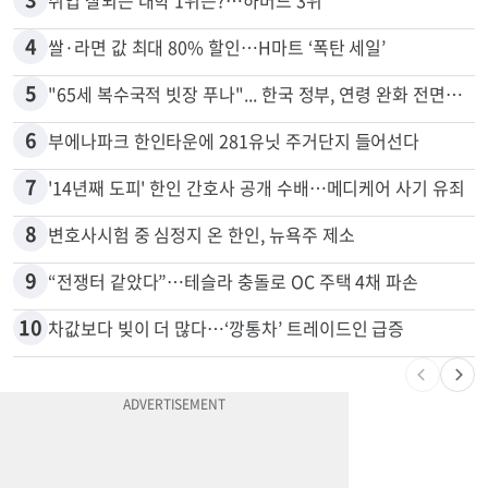
2
5주간 차 안 몰면 최대 600불 지급
3
취업 잘되는 대학 1위는?…하버드 3위
4
쌀·라면 값 최대 80% 할인…H마트 ‘폭탄 세일’
5
"65세 복수국적 빗장 푸나"... 한국 정부, 연령 완화 전면 추진
6
부에나파크 한인타운에 281유닛 주거단지 들어선다
7
'14년째 도피' 한인 간호사 공개 수배…메디케어 사기 유죄
8
변호사시험 중 심정지 온 한인, 뉴욕주 제소
9
“전쟁터 같았다”…테슬라 충돌로 OC 주택 4채 파손
10
차값보다 빚이 더 많다…‘깡통차’ 트레이드인 급증