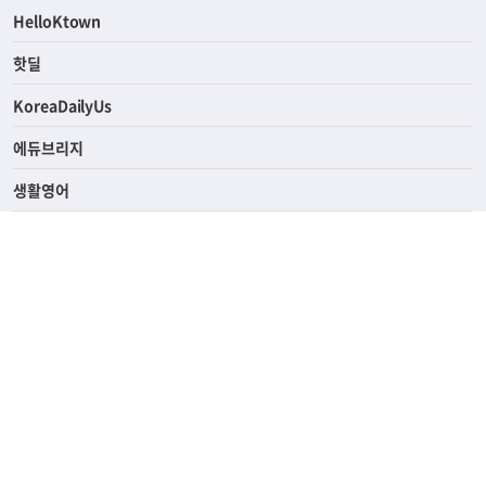
HelloKtown
핫딜
KoreaDailyUs
에듀브리지
생활영어
업소록
의료관광
해피빌리지
ABOUT
ADVERTISING
PRIVACY POLICY
TERMS OF SERVICE
윤리경영
고객센터
News Tips & Corrections
690 Wilshire Place Los Angeles, CA 90005
TEL. (213) 368-2500 FAX. (213) 389-6196
© Joongangilbo USA. All Rights Reserved.