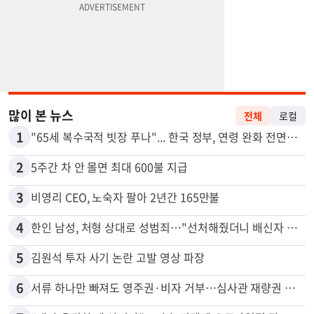
많이 본 뉴스
전체
로컬
1
"65세 복수국적 빗장 푸나"... 한국 정부, 연령 완화 전면 추진
2
5주간 차 안 몰면 최대 600불 지급
3
비영리 CEO, 노숙자 팔아 2년간 165만불
4
한인 남성, 처형 상대로 성범죄…"선처해줬더니 배신자 취급"
5
김원석 투자 사기 논란 고발 영상 파장
6
서류 하나만 빠져도 영주권·비자 거부…심사관 재량권 대폭 확대