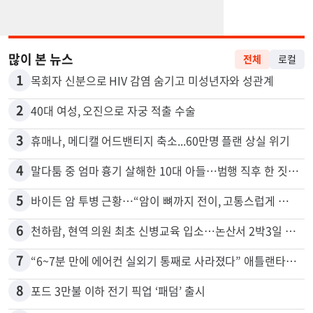
많이 본 뉴스
전체
로컬
1
목회자 신분으로 HIV 감염 숨기고 미성년자와 성관계
2
40대 여성, 오진으로 자궁 적출 수술
3
휴매나, 메디캘 어드밴티지 축소...60만명 플랜 상실 위기
4
말다툼 중 엄마 흉기 살해한 10대 아들…범행 직후 한 짓 충격
5
바이든 암 투병 근황…“암이 뼈까지 전이, 고통스럽게 투병 중”
6
천하람, 현역 의원 최초 신병교육 입소…논산서 2박3일 생활
7
“6~7분 만에 에어컨 실외기 통째로 사라졌다” 애틀랜타서 실외기 도난 급증
8
포드 3만불 이하 전기 픽업 ‘패덤’ 출시