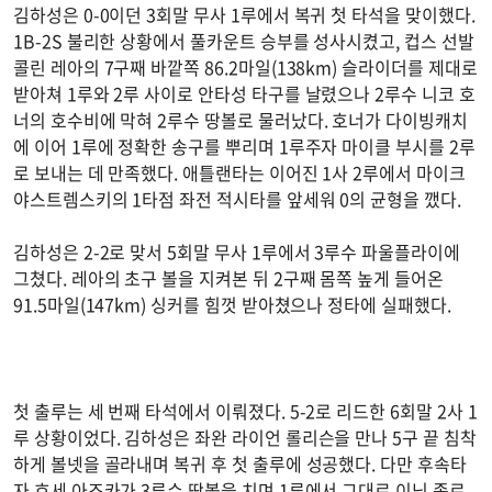
김하성은 0-0이던 3회말 무사 1루에서 복귀 첫 타석을 맞이했다.
1B-2S 불리한 상황에서 풀카운트 승부를 성사시켰고, 컵스 선발
콜린 레아의 7구째 바깥쪽 86.2마일(138km) 슬라이더를 제대로
받아쳐 1루와 2루 사이로 안타성 타구를 날렸으나 2루수 니코 호
너의 호수비에 막혀 2루수 땅볼로 물러났다. 호너가 다이빙캐치
에 이어 1루에 정확한 송구를 뿌리며 1루주자 마이클 부시를 2루
로 보내는 데 만족했다. 애틀랜타는 이어진 1사 2루에서 마이크
야스트렘스키의 1타점 좌전 적시타를 앞세워 0의 균형을 깼다.
김하성은 2-2로 맞서 5회말 무사 1루에서 3루수 파울플라이에
그쳤다. 레아의 초구 볼을 지켜본 뒤 2구째 몸쪽 높게 들어온
91.5마일(147km) 싱커를 힘껏 받아쳤으나 정타에 실패했다.
첫 출루는 세 번째 타석에서 이뤄졌다. 5-2로 리드한 6회말 2사 1
루 상황이었다. 김하성은 좌완 라이언 롤리슨을 만나 5구 끝 침착
하게 볼넷을 골라내며 복귀 후 첫 출루에 성공했다. 다만 후속타
자 호세 아조카가 3루수 땅볼을 치며 1루에서 그대로 이닝 종료