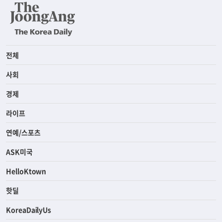
전체
사회
경제
라이프
연예/스포츠
ASK미국
HelloKtown
핫딜