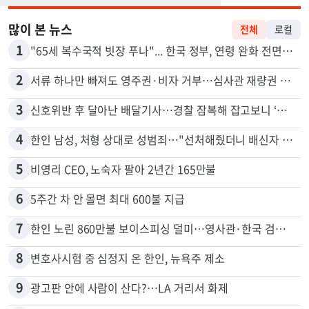
많이 본 뉴스
전체
로컬
1
"65세 복수국적 빗장 푸나"... 한국 정부, 연령 완화 전면 추진
2
서류 하나만 빠져도 영주권·비자 거부…심사관 재량권 대폭 확대
3
신호위반 후 달아난 배달기사…경찰 잠복해 잡고보니 ‘반전’
4
한인 남성, 처형 상대로 성범죄…"선처해줬더니 배신자 취급"
5
비영리 CEO, 노숙자 팔아 2년간 165만불
6
5주간 차 안 몰면 최대 600불 지급
7
한인 노린 860만불 보이스피싱 덜미…영사관·한국 검찰 사칭
8
변호사시험 중 심정지 온 한인, 뉴욕주 제소