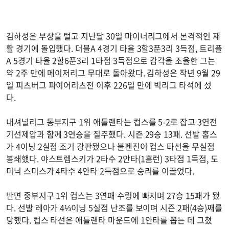
김하성은 부상을 털고 지난달 30일 마이너리그에서 본격적인 재
활 경기에 돌입했다. 더블A 4경기 타율 3할3푼3리 3득점, 트리플
A 5경기 타율 2할6푼3리 1타점 3득점으로 감각을 조율한 그는
약 2주 만에 메이저리그 무대로 돌아왔다. 김하성은 작년 9월 29
일 피츠버그 파이어리츠전 이후 226일 만에 빅리그 타석에 섰
다.
내셔널리그 동부지구 1위 애틀랜타는 컵스를 5-2로 잡고 3연전
기선제압과 함께 3연승을 질주했다. 시즌 29승 13패. 선발 홈스
가 4이닝 2실점 조기 강판됐으나 불펜진이 컵스 타선을 무실점
봉쇄했다. 야스트렘스키가 2타수 2안타(1홈런) 3타점 1득점, 도
미닉 스미스가 4타수 4안타 2득점으로 승리를 이끌었다.
반면 중부지구 1위 컵스는 3연패 수렁에 빠지며 27승 15패가 됐
다. 선발 레아가 4⅓이닝 5실점 난조를 보이며 시즌 2패(4승)째를
당했다. 컵스 타선은 애틀랜타 마운드에 1안타를 뽑는 데 그쳤