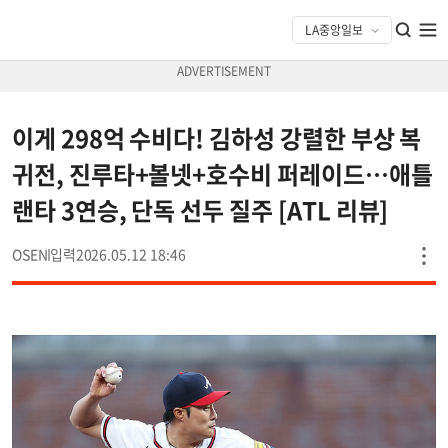
이게 298억 수비다! 김하성 강렬한 부상 복
귀전, 진루타+볼넷+호수비 퍼레이드…애틀
랜타 3연승, 단독 선두 질주 [ATL 리뷰]
OSEN
2026.05.12 18:46