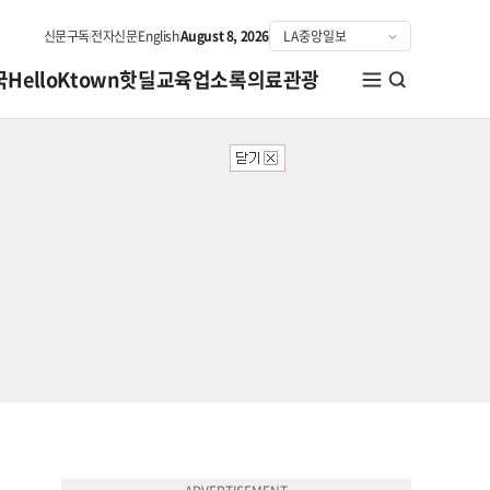
신문구독
전자신문
English
August 8, 2026
국
HelloKtown
핫딜
교육
업소록
의료관광