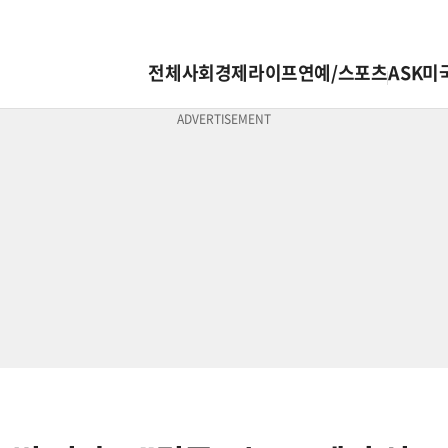
전체
사회
경제
라이프
연예/스포츠
ASK미