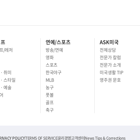
이프
연예/스포츠
ASK미국
프/레저
방송/연예
전체상담
영화
전문가 칼럼
스포츠
전문가 소개
· 취미
한국야구
미국생활 TIP
 · 스타일
MLB
영주권 문호
· 예술
농구
어
풋볼
골프
축구
RIVACY POLICY
TERMS OF SERVICE
윤리경영
고객센터
News Tips & Corrections