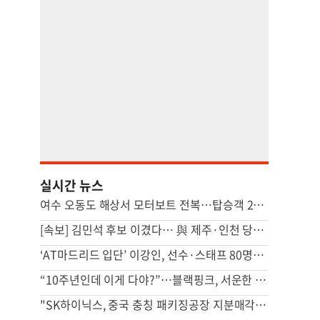
실시간 뉴스
여수 오동도 해상서 모터보트 전복…탑승객 2명 사망
[속보] 김민석 후보 이겼다… 與 제주·인천 당원투표 승리
‘AT마드리드 입단’ 이강인, 선수·스태프 80명에 한식 만찬 대접
“10주년인데 이게 다야?”…블랙핑크, 서운한 팬심에 결국 사과
"SK하이닉스, 중국 충칭 패키징공장 지분매각 등 검토"