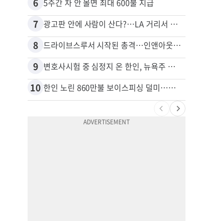
6
16
5주간 차 안 몰면 최대 600불 지급
7
17
광고판 안에 사람이 산다?…LA 거리서 화제
8
18
드라이브스루서 시작된 총격…인앤아웃 참사 영상 공개
9
19
변호사시험 중 심정지 온 한인, 뉴욕주 제소
10
20
한인 노린 860만불 보이스피싱 덜미…영사관·한국 검찰 사칭
포드 