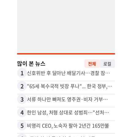
많이 본 뉴스
전체
로컬
1
11
신호위반 후 달아난 배달기사…경찰 잠복해 잡고보니 ‘반전’
2
12
"65세 복수국적 빗장 푸나"... 한국 정부, 연령 완화 전면 추진
김원석
3
13
서류 하나만 빠져도 영주권·비자 거부…심사관 재량권 대폭 확대
4
14
한인 남성, 처형 상대로 성범죄…"선처해줬더니 배신자 취급"
5
15
비영리 CEO, 노숙자 팔아 2년간 165만불