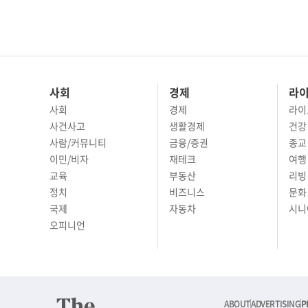
사회
경제
라
사회
경제
라이
사건사고
생활경제
건강
사람/커뮤니티
금융/증권
종교
이민/비자
재테크
여행 
교육
부동산
리빙
정치
비즈니스
문화 
국제
자동차
시니
오피니언
ABOUT
ADVERTISING
P