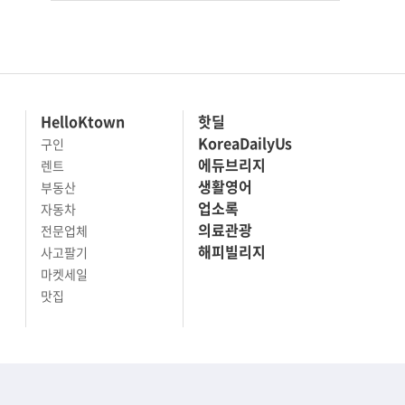
HelloKtown
핫딜
KoreaDailyUs
구인
에듀브리지
렌트
생활영어
부동산
업소록
자동차
의료관광
전문업체
해피빌리지
사고팔기
마켓세일
맛집