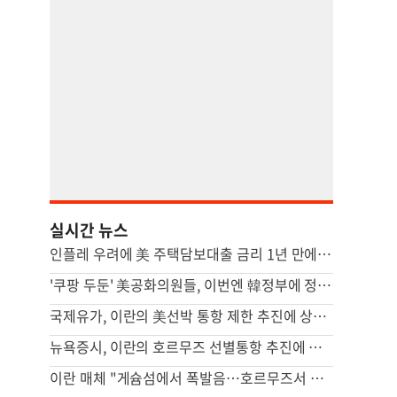
실시간 뉴스
인플레 우려에 美 주택담보대출 금리 1년 만에 최고
'쿠팡 두둔' 美공화의원들, 이번엔 韓정부에 정통망법 압박 서한
국제유가, 이란의 美선박 통항 제한 추진에 상승…브렌트 4%↑
뉴욕증시, 이란의 호르무즈 선별통항 추진에 하락…다우 0.9%↓
이란 매체 "게슘섬에서 폭발음…호르무즈서 적대 표적 무력화"