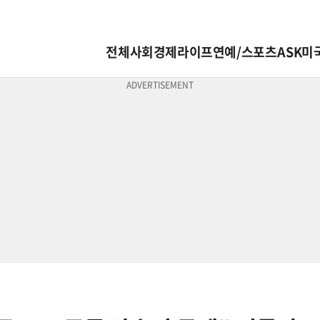
전체
사회
경제
라이프
연예/스포츠
ASK미