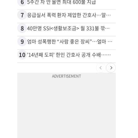
6
16
5주간 차 안 몰면 최대 600불 지급
7
17
응급실서 폭력 환자 제압한 간호사…알고 보니
8
18
40만명 SSI<생활보조금> 월 331불 깎이나
9
19
엄마 성폭행한 “사람 좋은 장씨”…얼마 뒤 딸 배도 불러왔다
유학생
10
20
'14년째 도피' 한인 간호사 공개 수배…메디케어 사기 유죄