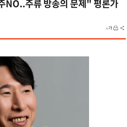
주NO..주류 방송의 문제" 평론가