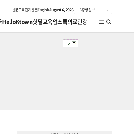
신문구독
전자신문
English
August 6, 2026
국
HelloKtown
핫딜
교육
업소록
의료관광