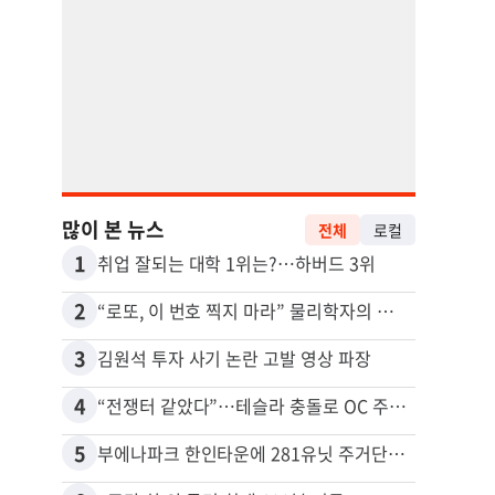
많이 본 뉴스
전체
로컬
1
11
취업 잘되는 대학 1위는?…하버드 3위
2
12
“로또, 이 번호 찍지 마라” 물리학자의 당첨금 높이는 비밀
3
13
김원석 투자 사기 논란 고발 영상 파장
4
14
“전쟁터 같았다”…테슬라 충돌로 OC 주택 4채 파손
5
15
부에나파크 한인타운에 281유닛 주거단지 들어선다