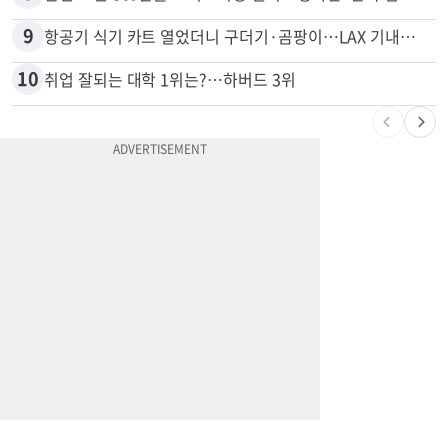
8
한인 노린 860만불 보이스피싱 덜미…영사관·한국 검찰 사칭
9
항공기 식기 카트 열었더니 구더기·곰팡이…LAX 기내식 업체 논란
10
취업 잘되는 대학 1위는?…하버드 3위