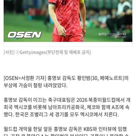
[사진] ⓒGettyimages(무단전재 및 재배포 금지)
[OSEN=서정환 기자] 홍명보 감독도 황인범(30, 페예노르트)의
부상에 가슴이 철렁 내려앉았다.
홍명보 감독이 이끄는 축구대표팀은 2026 북중미월드컵에서 개
최국 멕시코를 비롯해 남아프리카공화국, 체코와 함께 A조에 속
했다. 한국은 조별리그 세 경기를 모두 멕시코에서 치른다.
월드컵 개막을 한달 앞둔 홍명보 감독은 KBS와 인터뷰에 임했
다. 가장 큰 불안요소는 황인범의 부상이다. 가뜩이나 불안한 수