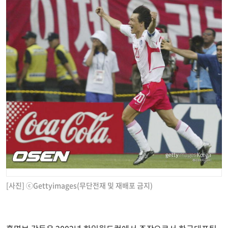
[사진] ⓒGettyimages(무단전재 및 재배포 금지)