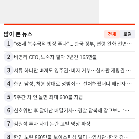
많이 본 뉴스
전체
로컬
1
"65세 복수국적 빗장 푸나"... 한국 정부, 연령 완화 전면 추진
2
비영리 CEO, 노숙자 팔아 2년간 165만불
3
서류 하나만 빠져도 영주권·비자 거부…심사관 재량권 대폭 확대
4
한인 남성, 처형 상대로 성범죄…"선처해줬더니 배신자 취급"
5
5주간 차 안 몰면 최대 600불 지급
6
신호위반 후 달아난 배달기사…경찰 잠복해 잡고보니 ‘반전’
7
김원석 투자 사기 논란 고발 영상 파장