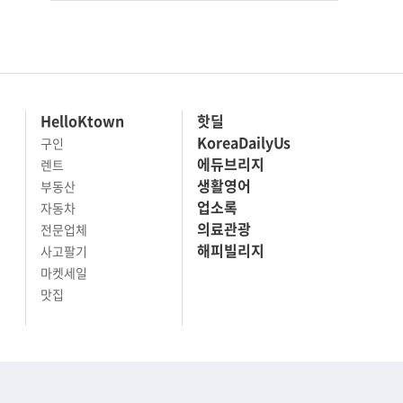
HelloKtown
핫딜
KoreaDailyUs
구인
에듀브리지
렌트
생활영어
부동산
업소록
자동차
의료관광
전문업체
해피빌리지
사고팔기
마켓세일
맛집