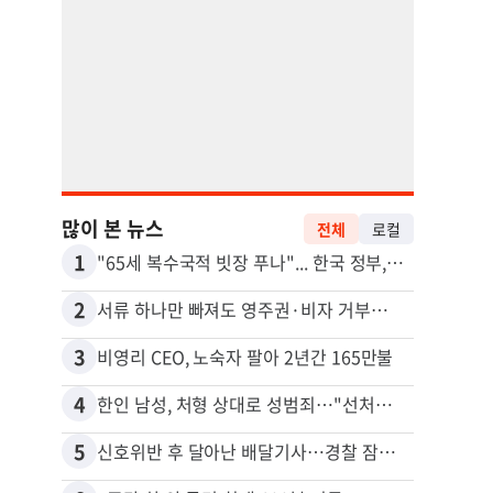
많이 본 뉴스
전체
로컬
1
11
"65세 복수국적 빗장 푸나"... 한국 정부, 연령 완화 전면 추진
2
12
서류 하나만 빠져도 영주권·비자 거부…심사관 재량권 대폭 확대
3
13
비영리 CEO, 노숙자 팔아 2년간 165만불
4
14
한인 남성, 처형 상대로 성범죄…"선처해줬더니 배신자 취급"
5
15
신호위반 후 달아난 배달기사…경찰 잠복해 잡고보니 ‘반전’