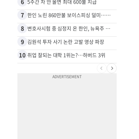
6
16
5주간 차 안 몰면 최대 600불 지급
7
17
한인 노린 860만불 보이스피싱 덜미…영사관·한국 검찰 사칭
8
18
변호사시험 중 심정지 온 한인, 뉴욕주 제소
9
19
김원석 투자 사기 논란 고발 영상 파장
10
20
취업 잘되는 대학 1위는?…하버드 3위