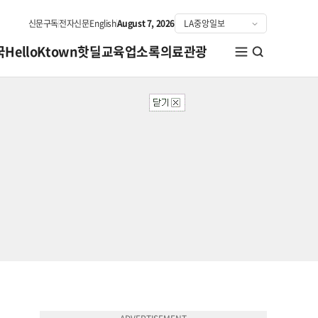
신문구독
전자신문
English
August 7, 2026
국
HelloKtown
핫딜
교육
업소록
의료관광