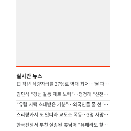
실시간 뉴스
日 작년 식량자급률 37%로 역대 최저…'쌀 파동' 여파
김민석 “경선 갈등 제로 노력”…정청래 “신천지 의혹 제기 사과부터”
“유럽 저택 초대받은 기분”…외국인들 줄 선 ‘K뷰티 핫플’ 비밀 [비크닉]
스리랑카서 또 잇따라 교도소 폭동…3명 사망·20여명 부상
한국전쟁서 부친 실종된 美남매 "유해라도 찾을 수 있다면…"