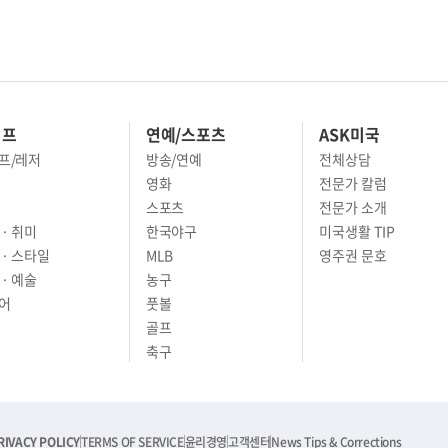
이프
연예/스포츠
ASK미국
프/레저
방송/연예
전체상담
영화
전문가 칼럼
스포츠
전문가 소개
· 취미
한국야구
미국생활 TIP
 · 스타일
MLB
영주권 문호
· 예술
농구
어
풋볼
골프
축구
RIVACY POLICY
TERMS OF SERVICE
윤리경영
고객센터
News Tips & Corrections