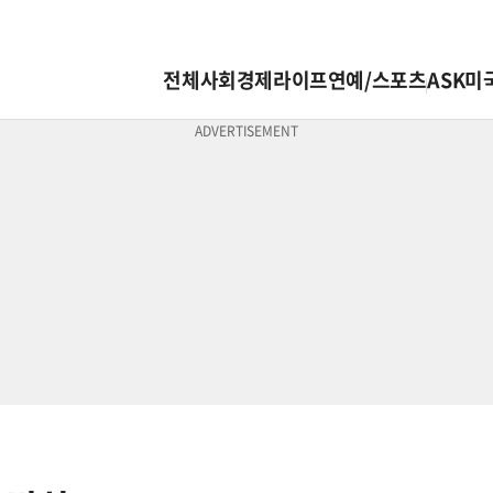
전체
사회
경제
라이프
연예/스포츠
ASK미