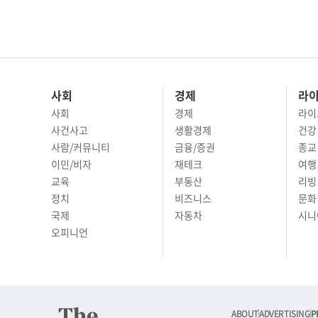
사회
경제
라
사회
경제
라이
사건사고
생활경제
건강
사람/커뮤니티
금융/증권
종교
이민/비자
재테크
여행 
교육
부동산
리빙
정치
비즈니스
문화 
국제
자동차
시니
오피니언
ABOUT
ADVERTISING
P