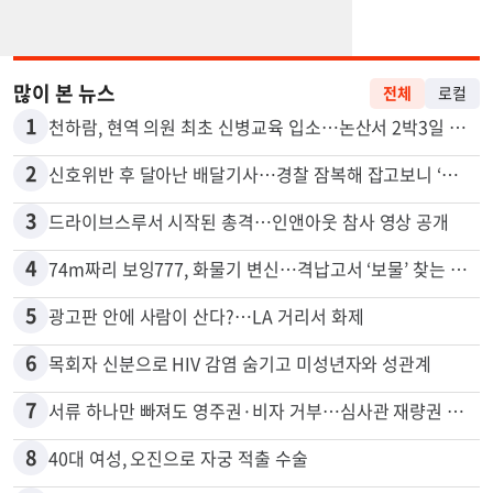
많이 본 뉴스
전체
로컬
1
천하람, 현역 의원 최초 신병교육 입소…논산서 2박3일 생활
2
신호위반 후 달아난 배달기사…경찰 잠복해 잡고보니 ‘반전’
3
드라이브스루서 시작된 총격…인앤아웃 참사 영상 공개
4
74m짜리 보잉777, 화물기 변신…격납고서 ‘보물’ 찾는 인천공항
5
광고판 안에 사람이 산다?…LA 거리서 화제
6
목회자 신분으로 HIV 감염 숨기고 미성년자와 성관계
7
서류 하나만 빠져도 영주권·비자 거부…심사관 재량권 대폭 확대
8
40대 여성, 오진으로 자궁 적출 수술