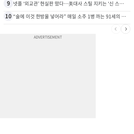
9
넷플 ‘외교관’ 현실판 떴다…美대사 스틸 지키는 ‘신 스틸러’
10
“술에 이것 한방울 넣어라” 매일 소주 1병 까는 91세의 철칙