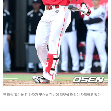
전 타석 홈런을 친 타자가 헛스윙 한번에 헬멧을 때리며 자책하고 있다.