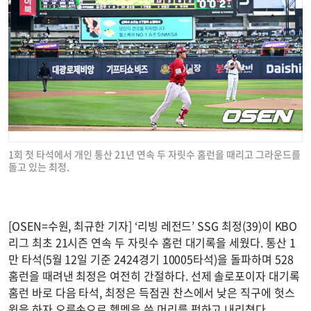
1회 첫 타석에서 개인 통산 21년 연속 두 자릿수 홈런을 때리고 그라운드를
돌고 있는 최정.
[OSEN=수원, 최규한 기자] ‘리빙 레전드’ SSG 최정(39)이 KBO
리그 최초 21시즌 연속 두 자릿수 홈런 대기록을 세웠다. 통산 1
만 타석(5월 12일 기준 2424경기 10005타석)을 돌파하며 528
홈런을 때려낸 최정은 여전히 간절하다. 선제 솔로포이자 대기록
홈런 바로 다음 타석, 최정은 득점권 찬스에서 낮은 직구에 헛스
윙을 하자 오른손으로 헬멧을 쓴 머리를 퍽하고 내리쳤다.