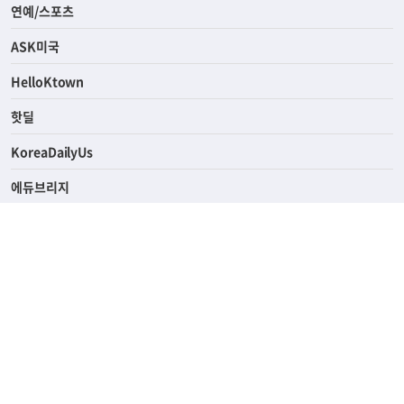
라이프
연예/스포츠
ASK미국
HelloKtown
핫딜
KoreaDailyUs
에듀브리지
생활영어
업소록
의료관광
해피빌리지
ABOUT
ADVERTISING
PRIVACY POLICY
TERMS OF SERVICE
윤리경영
고객센터