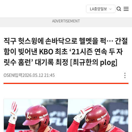
직구 헛스윙에 손바닥으로 헬멧을 퍽… 간절
함이 빚어낸 KBO 최초 ‘21시즌 연속 두 자
릿수 홈런’ 대기록 최정 [최규한의 plog]
OSEN
2026.05.12 21:45