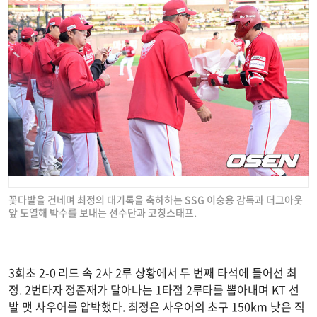
꽃다발을 건네며 최정의 대기록을 축하하는 SSG 이숭용 감독과 더그아웃
앞 도열해 박수를 보내는 선수단과 코칭스태프.
3회초 2-0 리드 속 2사 2루 상황에서 두 번째 타석에 들어선 최
정. 2번타자 정준재가 달아나는 1타점 2루타를 뽑아내며 KT 선
발 맷 사우어를 압박했다. 최정은 사우어의 초구 150km 낮은 직