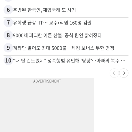
5
[포커스] 메디캘 대폭 개편…자산한도 84% 축소
6
추방된 한국인, 재입국해 또 사기
7
유학생 급감 IIT… 교수•직원 160명 감원
8
9000채 파괴한 이튼 산불, 공식 원인 밝혀졌다
9
계좌만 열어도 최대 5000불…체킹 보너스 무한 경쟁
10
“내 딸 건드렸지” 성폭행범 유인해 ‘탕탕’…아빠의 복수 결말