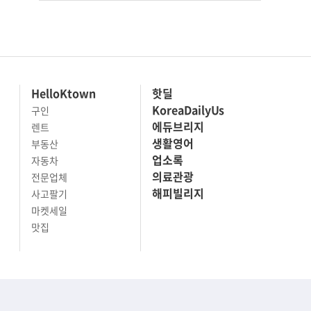
HelloKtown
핫딜
KoreaDailyUs
구인
에듀브리지
렌트
생활영어
부동산
업소록
자동차
의료관광
전문업체
해피빌리지
사고팔기
마켓세일
맛집