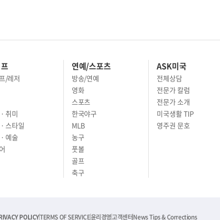
이프
연예/스포츠
ASK미국
프/레저
방송/연예
전체상담
영화
전문가 칼럼
스포츠
전문가 소개
· 취미
한국야구
미국생활 TIP
 · 스타일
MLB
영주권 문호
· 예술
농구
어
풋볼
골프
축구
RIVACY POLICY
TERMS OF SERVICE
윤리경영
고객센터
News Tips & Corrections