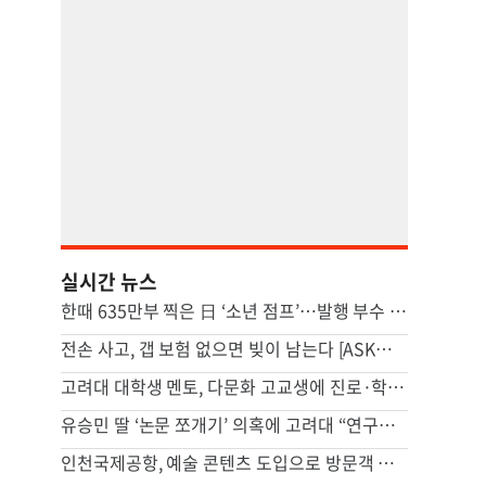
실시간 뉴스
한때 635만부 찍은 日 ‘소년 점프’…발행 부수 100만부 붕괴
전손 사고, 갭 보험 없으면 빚이 남는다 [ASK미국 레몬법/교통사고/상해-최미수 변호사]
고려대 대학생 멘토, 다문화 고교생에 진로·학습 맞춤 조언
유승민 딸 ‘논문 쪼개기’ 의혹에 고려대 “연구부정행위 아냐”
인천국제공항, 예술 콘텐츠 도입으로 방문객 눈길 사로잡아