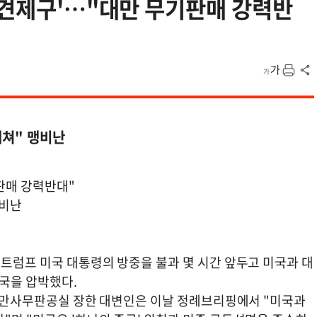
'견제구'…"대만 무기판매 강력반
해쳐" 맹비난
판매 강력반대"
맹비난
 트럼프 미국 대통령의 방중을 불과 몇 시간 앞두고 미국과 대
미국을 압박했다.
원 대만사무판공실 장한 대변인은 이날 정례브리핑에서 "미국과