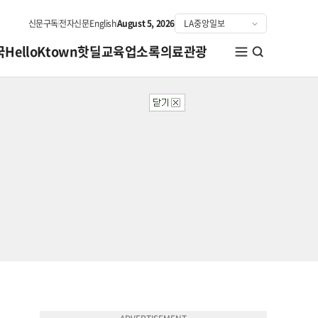
신문구독
전자신문
English
August 5, 2026
국
HelloKtown
핫딜
교육
업소록
의료관광