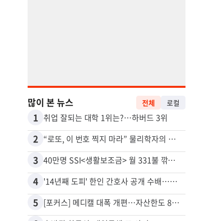
많이 본 뉴스
전체
로컬
1
11
취업 잘되는 대학 1위는?…하버드 3위
2
12
“로또, 이 번호 찍지 마라” 물리학자의 당첨금 높이는 비밀
3
13
40만명 SSI<생활보조금> 월 331불 깎이나
4
14
'14년째 도피' 한인 간호사 공개 수배…메디케어 사기 유죄
5
15
[포커스] 메디캘 대폭 개편…자산한도 84% 축소