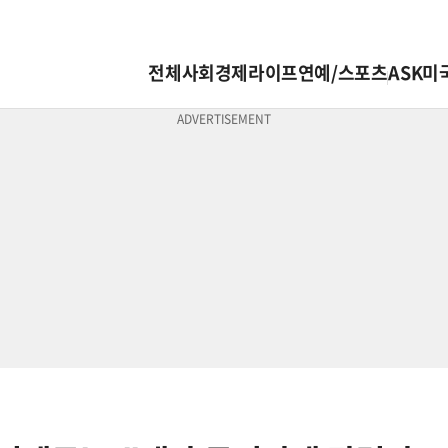
전체
사회
경제
라이프
연예/스포츠
ASK미