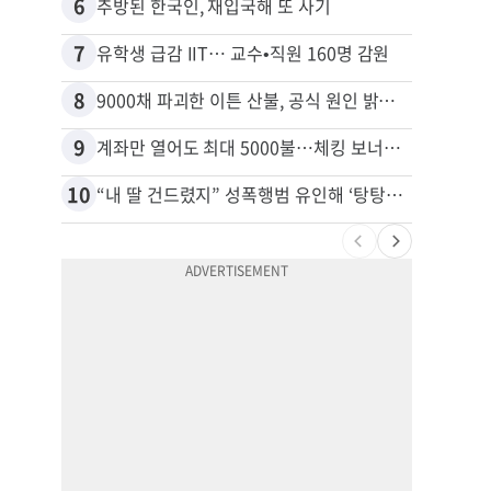
6
16
추방된 한국인, 재입국해 또 사기
7
17
유학생 급감 IIT… 교수•직원 160명 감원
8
18
9000채 파괴한 이튼 산불, 공식 원인 밝혀졌다
9
19
계좌만 열어도 최대 5000불…체킹 보너스 무한 경쟁
10
20
“내 딸 건드렸지” 성폭행범 유인해 ‘탕탕’…아빠의 복수 결말