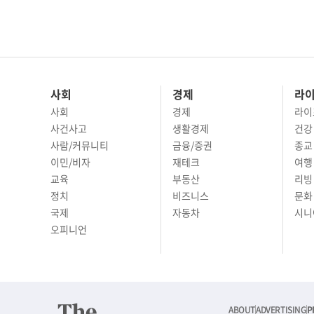
사회
경제
라
사회
경제
라이
사건사고
생활경제
건강
사람/커뮤니티
금융/증권
종교
이민/비자
재테크
여행 
교육
부동산
리빙
정치
비즈니스
문화 
국제
자동차
시니
오피니언
ABOUT
ADVERTISING
P