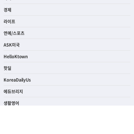
경제
라이프
연예/스포츠
ASK미국
HelloKtown
핫딜
KoreaDailyUs
에듀브리지
생활영어
업소록
의료관광