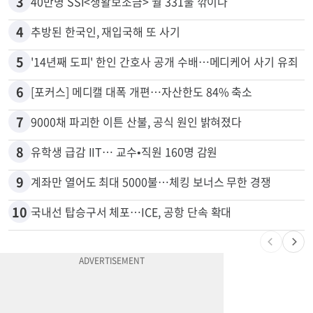
3
40만명 SSI<생활보조금> 월 331불 깎이나
4
추방된 한국인, 재입국해 또 사기
5
'14년째 도피' 한인 간호사 공개 수배…메디케어 사기 유죄
6
[포커스] 메디캘 대폭 개편…자산한도 84% 축소
7
9000채 파괴한 이튼 산불, 공식 원인 밝혀졌다
8
유학생 급감 IIT… 교수•직원 160명 감원
9
계좌만 열어도 최대 5000불…체킹 보너스 무한 경쟁
10
국내선 탑승구서 체포…ICE, 공항 단속 확대