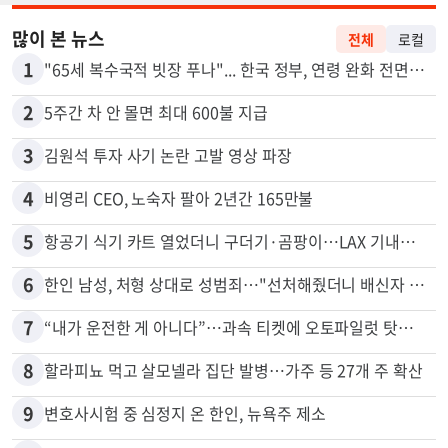
많이 본 뉴스
전체
로컬
1
"65세 복수국적 빗장 푸나"... 한국 정부, 연령 완화 전면 추진
2
5주간 차 안 몰면 최대 600불 지급
3
김원석 투자 사기 논란 고발 영상 파장
4
비영리 CEO, 노숙자 팔아 2년간 165만불
5
항공기 식기 카트 열었더니 구더기·곰팡이…LAX 기내식 업체 논란
6
한인 남성, 처형 상대로 성범죄…"선처해줬더니 배신자 취급"
7
“내가 운전한 게 아니다”…과속 티켓에 오토파일럿 탓한 운전자
8
할라피뇨 먹고 살모넬라 집단 발병…가주 등 27개 주 확산
9
변호사시험 중 심정지 온 한인, 뉴욕주 제소