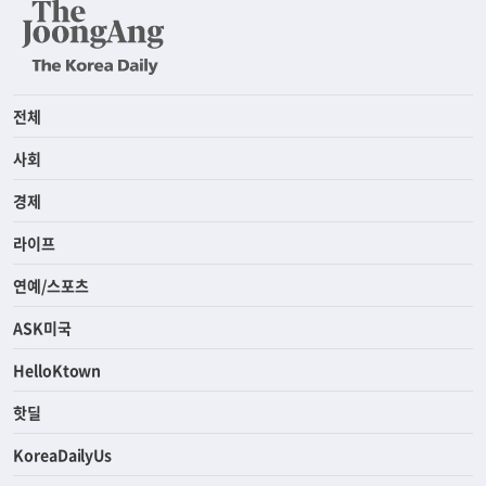
전체
사회
경제
라이프
연예/스포츠
ASK미국
HelloKtown
핫딜
KoreaDailyUs