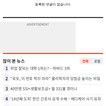
많이 본 뉴스
전체
로컬
1
취업 잘되는 대학 1위는?…하버드 3위
2
“로또, 이 번호 찍지 마라” 물리학자의 당첨금 높이는 비밀
3
40만명 SSI<생활보조금> 월 331불 깎이나
4
'14년째 도피' 한인 간호사 공개 수배…메디케어 사기 유죄