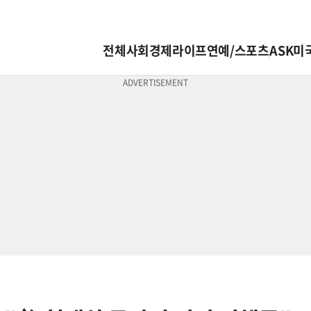
전체
사회
경제
라이프
연예/스포츠
ASK미