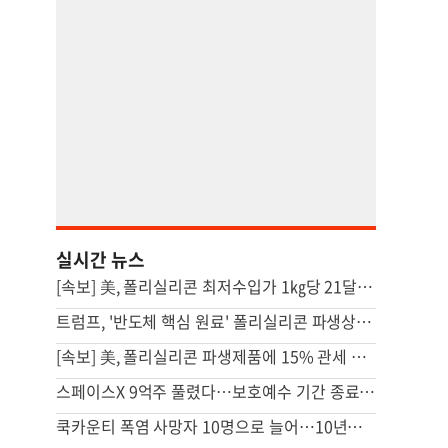
실시간 뉴스
[속보] 美, 폴리실리콘 최저수입가 1㎏당 21달러로…'덤핑 방지' 조치
트럼프, '반도체 핵심 원료' 폴리실리콘 파생상품에 15% 관세
[속보] 美, 폴리실리콘 파생제품에 15% 관세 부과…120일 뒤 발효
스페이스X 9억주 풀렸다…보호예수 기간 종료에 초기투자자 고심
쿡카운티 폭염 사망자 10명으로 늘어…10년래 최다