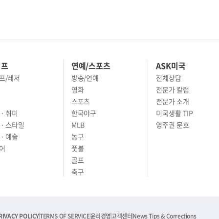
이프
연예/스포츠
ASK미국
프/레저
방송/연예
전체상담
영화
전문가 칼럼
스포츠
전문가 소개
· 취미
한국야구
미국생활 TIP
 · 스타일
MLB
영주권 문호
· 예술
농구
어
풋볼
골프
축구
RIVACY POLICY
TERMS OF SERVICE
윤리경영
고객센터
News Tips & Corrections