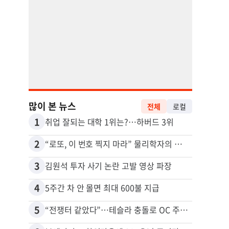
많이 본 뉴스
전체
로컬
1
11
취업 잘되는 대학 1위는?…하버드 3위
2
12
“로또, 이 번호 찍지 마라” 물리학자의 당첨금 높이는 비밀
3
13
김원석 투자 사기 논란 고발 영상 파장
4
14
5주간 차 안 몰면 최대 600불 지급
5
15
“전쟁터 같았다”…테슬라 충돌로 OC 주택 4채 파손