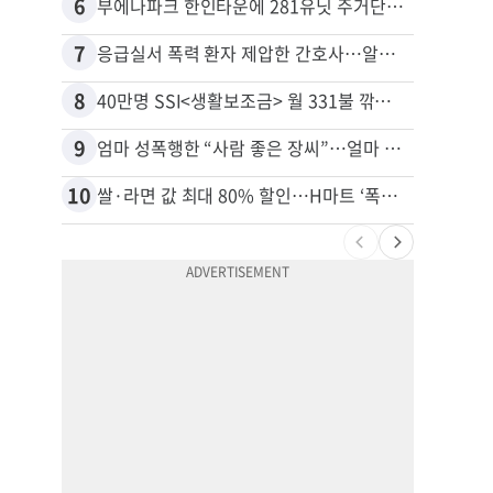
6
16
부에나파크 한인타운에 281유닛 주거단지 들어선다
7
17
응급실서 폭력 환자 제압한 간호사…알고 보니
8
18
40만명 SSI<생활보조금> 월 331불 깎이나
유학생
9
19
엄마 성폭행한 “사람 좋은 장씨”…얼마 뒤 딸 배도 불러왔다
10
20
쌀·라면 값 최대 80% 할인…H마트 ‘폭탄 세일’