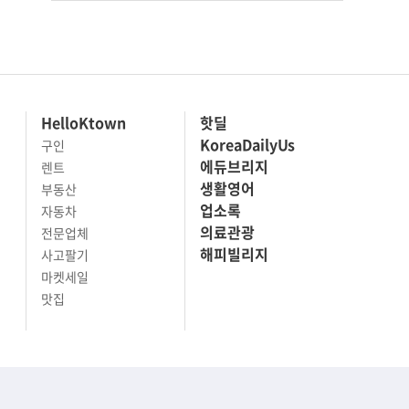
HelloKtown
핫딜
KoreaDailyUs
구인
에듀브리지
렌트
생활영어
부동산
업소록
자동차
의료관광
전문업체
해피빌리지
사고팔기
마켓세일
맛집