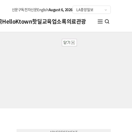
신문구독
전자신문
English
August 6, 2026
국
HelloKtown
핫딜
교육
업소록
의료관광