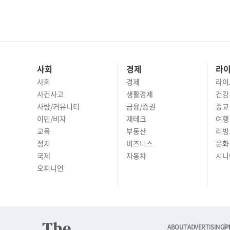
사회
경제
라
사회
경제
라이
사건사고
생활경제
건강
사람/커뮤니티
금융/증권
종교
이민/비자
재테크
여행 
교육
부동산
리빙
정치
비즈니스
문화 
국제
자동차
시니
오피니언
ABOUT
ADVERTISING
P