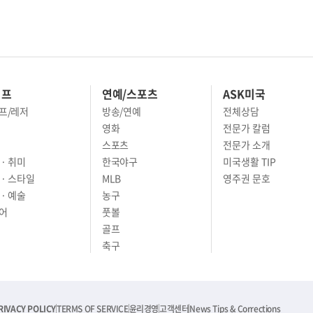
이프
연예/스포츠
ASK미국
프/레저
방송/연예
전체상담
영화
전문가 칼럼
스포츠
전문가 소개
· 취미
한국야구
미국생활 TIP
 · 스타일
MLB
영주권 문호
· 예술
농구
어
풋볼
골프
축구
RIVACY POLICY
TERMS OF SERVICE
윤리경영
고객센터
News Tips & Corrections