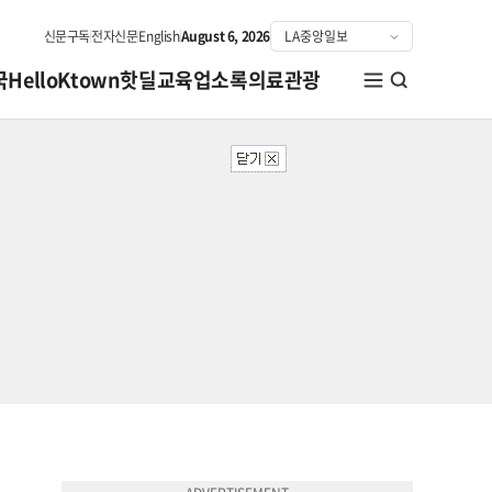
신문구독
전자신문
English
August 6, 2026
국
HelloKtown
핫딜
교육
업소록
의료관광