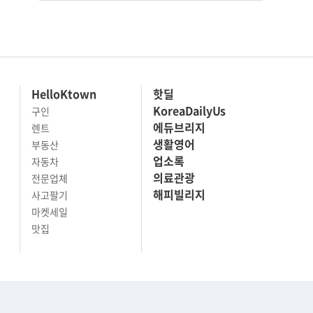
HelloKtown
핫딜
KoreaDailyUs
구인
에듀브리지
렌트
생활영어
부동산
업소록
자동차
의료관광
전문업체
해피빌리지
사고팔기
마켓세일
맛집