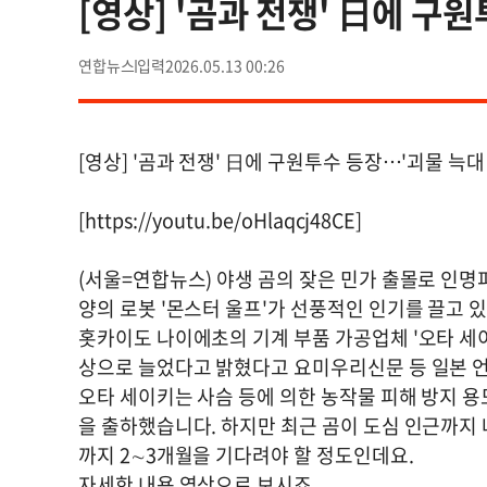
[영상] '곰과 전쟁' 日에 구
연합뉴스
2026.05.13 00:26
[영상] '곰과 전쟁' 日에 구원투수 등장…'괴물 늑대
[https://youtu.be/oHlaqcj48CE]
(서울=연합뉴스) 야생 곰의 잦은 민가 출몰로 인명
양의 로봇 '몬스터 울프'가 선풍적인 인기를 끌고 
홋카이도 나이에초의 기계 부품 가공업체 '오타 세이
상으로 늘었다고 밝혔다고 요미우리신문 등 일본 언
오타 세이키는 사슴 등에 의한 농작물 피해 방지 용
을 출하했습니다. 하지만 최근 곰이 도심 인근까지
까지 2∼3개월을 기다려야 할 정도인데요.
자세한 내용 영상으로 보시죠.