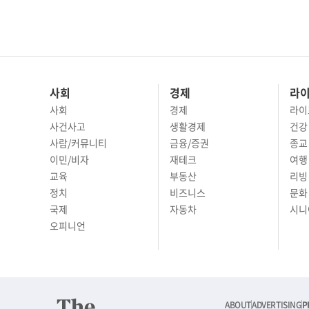
사회
경제
라
사회
경제
라이
사건사고
생활경제
건강
사람/커뮤니티
금융/증권
종교
이민/비자
재테크
여행 
교육
부동산
리빙
정치
비즈니스
문화 
국제
자동차
시니
오피니언
ABOUT
ADVERTISING
P