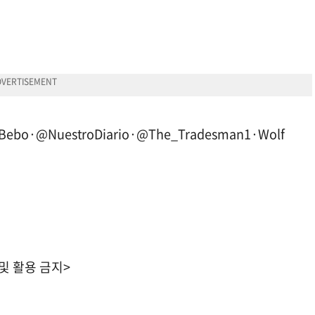
·@NuestroDiario·@The_Tradesman1·Wolf
 및 활용 금지>