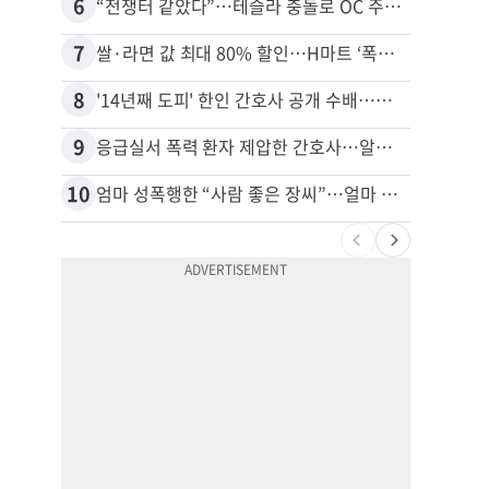
6
16
“전쟁터 같았다”…테슬라 충돌로 OC 주택 4채 파손
7
17
쌀·라면 값 최대 80% 할인…H마트 ‘폭탄 세일’
8
18
'14년째 도피' 한인 간호사 공개 수배…메디케어 사기 유죄
9
19
응급실서 폭력 환자 제압한 간호사…알고 보니
10
20
엄마 성폭행한 “사람 좋은 장씨”…얼마 뒤 딸 배도 불러왔다