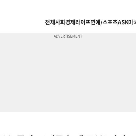
전체
사회
경제
라이프
연예/스포츠
ASK미