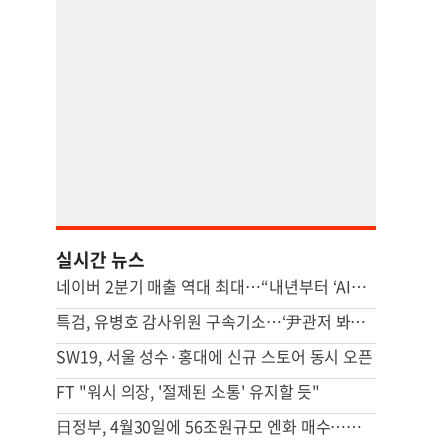
실시간 뉴스
네이버 2분기 매출 역대 최대…“내년부터 ‘AI팩토리’ 성과 낼 것”
특검, 유병호 감사위원 구속기소…‘尹관저 봐주기 감사’ 의혹
SW19, 서울 성수·홍대에 신규 스토어 동시 오픈
FT "워시 의장, '절제된 소통' 유지할 듯"
日정부, 4월30일에 56조원규모 엔화 매수…하루기준 역대 최대