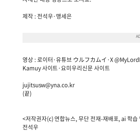
제작 : 전석우·맹세은
영상 : 로이터·유튜브 ウルフカムイ·X @MyLordBebo
Kamuy 사이트·요미우리신문 사이트
jujitsusw@yna.co.kr
(끝)
<저작권자(c) 연합뉴스, 무단 전재-재배포, ai 학습
전석우