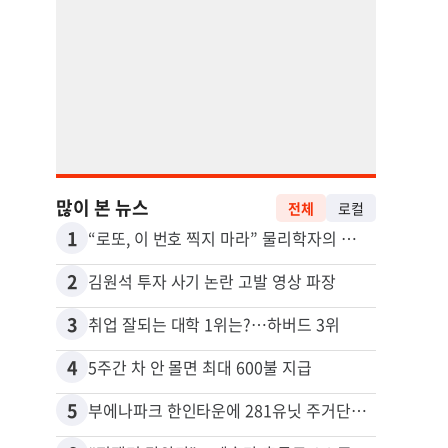
많이 본 뉴스
전체
로컬
1
11
“로또, 이 번호 찍지 마라” 물리학자의 당첨금 높이는 비밀
2
12
김원석 투자 사기 논란 고발 영상 파장
3
13
취업 잘되는 대학 1위는?…하버드 3위
4
14
5주간 차 안 몰면 최대 600불 지급
5
15
부에나파크 한인타운에 281유닛 주거단지 들어선다