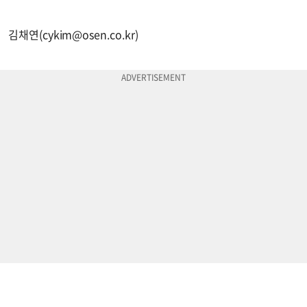
김채연(
cykim@osen.co.kr
)