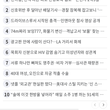
2
신호위반 후 달아난 배달기사…경찰 잠복해 잡고보니 ‘반전’
3
드라이브스루서 시작된 총격…인앤아웃 참사 영상 공개
4
74m짜리 보잉777, 화물기 변신…격납고서 ‘보물’ 찾는 인천공항
5
광고판 안에 사람이 산다?…LA 거리서 화제
6
목회자 신분으로 HIV 감염 숨기고 미성년자와 성관계
7
서류 하나만 빠져도 영주권·비자 거부…심사관 재량권 대폭 확대
8
40대 여성, 오진으로 자궁 적출 수술
9
넷플 ‘외교관’ 현실판 떴다…美대사 스틸 지키는 ‘신 스틸러’
10
“술에 이것 한방울 넣어라” 매일 소주 1병 까는 91세의 철칙