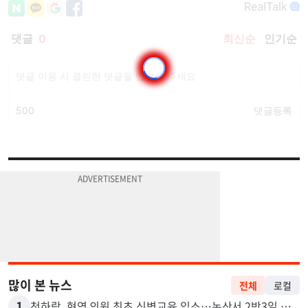
많이 본 뉴스
전체
로컬
1
천하람, 현역 의원 최초 신병교육 입소…논산서 2박3일 생활