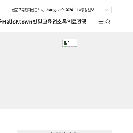
신문구독
전자신문
English
August 9, 2026
국
HelloKtown
핫딜
교육
업소록
의료관광