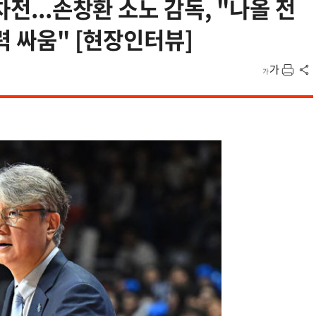
차전...손창환 소노 감독, "나올 전
력 싸움" [현장인터뷰]