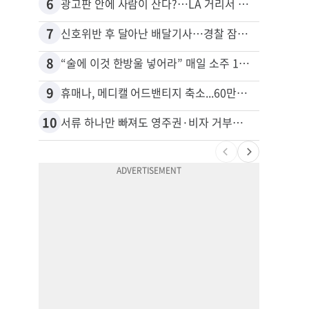
6
16
광고판 안에 사람이 산다?…LA 거리서 화제
7
17
신호위반 후 달아난 배달기사…경찰 잠복해 잡고보니 ‘반전’
8
18
“술에 이것 한방울 넣어라” 매일 소주 1병 까는 91세의 철칙
9
19
휴매나, 메디캘 어드밴티지 축소...60만명 플랜 상실 위기
10
20
서류 하나만 빠져도 영주권·비자 거부…심사관 재량권 대폭 확대
비영리