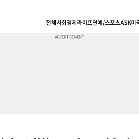
전체
사회
경제
라이프
연예/스포츠
ASK미