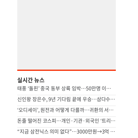
실시간 뉴스
태풍 ‘돌핀’ 중국 동부 상륙 임박…50만명 이상 대피
신인왕 장은수, 9년 기다림 끝에 우승…삼다수 마스터스 정상
‘오디세이’, 원전과 어떻게 다를까…귀환의 서사 對 성찰의 서사
돈줄 떨어진 코스피…개인·기관·외국인 ‘트리플 자금’ 모두 줄었다
“지금 삼전닉스 의미 없다”…3000만원→3억 된다는 이 종목