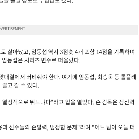
물을 흘릴 정도로 부담감도 컸다.
로 살아났고, 임동섭 역시 3점슛 4개 포함 14점을 기록하며
트린 임동섭은 시리즈 변수로 떠올랐다.
맞대결에서 버텨줘야 한다. 여기에 임동섭, 최승욱 등 롤플레
끌고 갈 수 있다.
더 열정적으로 뛰느냐다"라고 입을 열었다. 손 감독은 정신력
용과 선수들의 순발력, 냉정함 문제"라며 "어느 팀이 오늘 더