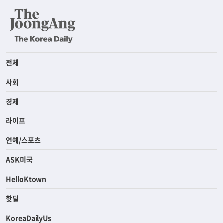
전체
사회
경제
라이프
연예/스포츠
ASK미국
HelloKtown
핫딜
KoreaDailyUs