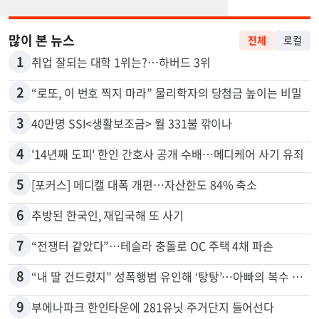
많이 본 뉴스
전체
로컬
1
취업 잘되는 대학 1위는?…하버드 3위
2
“로또, 이 번호 찍지 마라” 물리학자의 당첨금 높이는 비밀
3
40만명 SSI<생활보조금> 월 331불 깎이나
4
'14년째 도피' 한인 간호사 공개 수배…메디케어 사기 유죄
5
[포커스] 메디캘 대폭 개편…자산한도 84% 축소
6
추방된 한국인, 재입국해 또 사기
7
“전쟁터 같았다”…테슬라 충돌로 OC 주택 4채 파손
8
“내 딸 건드렸지” 성폭행범 유인해 ‘탕탕’…아빠의 복수 결말
9
부에나파크 한인타운에 281유닛 주거단지 들어선다