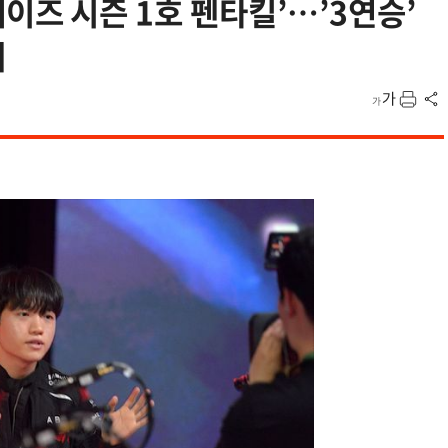
 페이즈 시즌 1호 펜타킬’…’3연승’
패