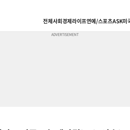
전체
사회
경제
라이프
연예/스포츠
ASK미