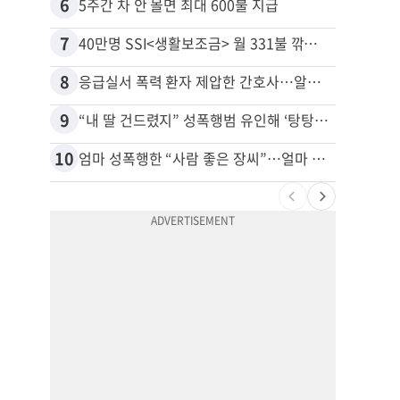
6
16
5주간 차 안 몰면 최대 600불 지급
7
17
40만명 SSI<생활보조금> 월 331불 깎이나
8
18
응급실서 폭력 환자 제압한 간호사…알고 보니
9
19
“내 딸 건드렸지” 성폭행범 유인해 ‘탕탕’…아빠의 복수 결말
유학생
10
20
엄마 성폭행한 “사람 좋은 장씨”…얼마 뒤 딸 배도 불러왔다
추방된