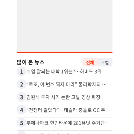
많이 본 뉴스
전체
로컬
1
11
취업 잘되는 대학 1위는?…하버드 3위
2
12
“로또, 이 번호 찍지 마라” 물리학자의 당첨금 높이는 비밀
3
13
김원석 투자 사기 논란 고발 영상 파장
4
14
“전쟁터 같았다”…테슬라 충돌로 OC 주택 4채 파손
5
15
부에나파크 한인타운에 281유닛 주거단지 들어선다