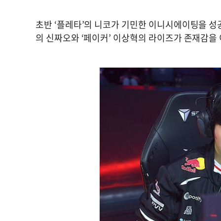
초반 ‘플레타’의 니코가 기민한 이니시에이팅을 성공
의 신짜오와 ‘페이커’ 이상혁의 라이즈가 존재감을