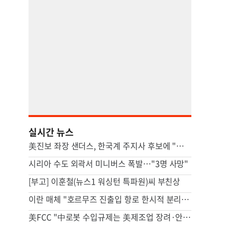
실시간 뉴스
美진보 좌장 샌더스, 한국계 주지사 후보에 "공개지지 않겠다"
시리아 수도 외곽서 미니버스 폭발…"3명 사망"
[부고] 이훈철(뉴스1 워싱턴 특파원)씨 부친상
이란 매체 "호르무즈 진출입 항로 한시적 분리…이후엔 중앙항로만"
美FCC "中로봇 수입규제는 美제조업 장려·안보위험 대응 목적"