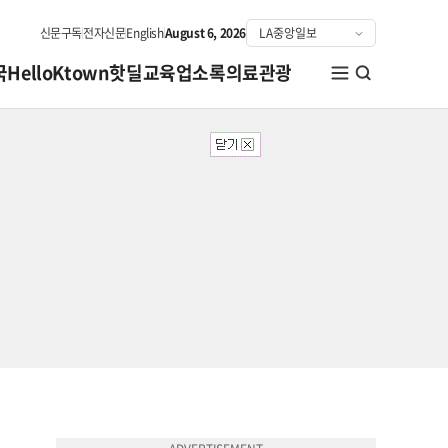
신문구독
전자신문
English
August 6, 2026
국
HelloKtown
핫딜
교육
업소록
의료관광