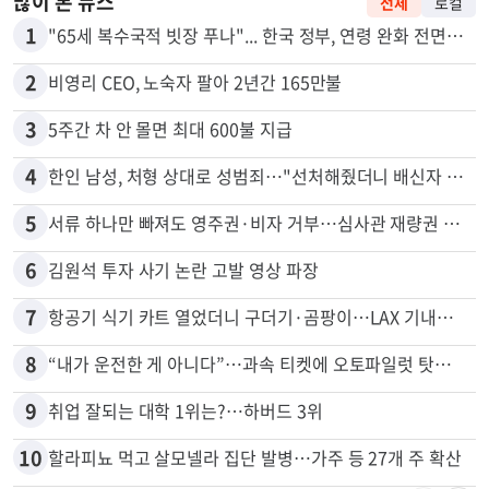
많이 본 뉴스
전체
로컬
1
"65세 복수국적 빗장 푸나"... 한국 정부, 연령 완화 전면 추진
2
비영리 CEO, 노숙자 팔아 2년간 165만불
3
5주간 차 안 몰면 최대 600불 지급
4
한인 남성, 처형 상대로 성범죄…"선처해줬더니 배신자 취급"
5
서류 하나만 빠져도 영주권·비자 거부…심사관 재량권 대폭 확대
6
김원석 투자 사기 논란 고발 영상 파장
7
항공기 식기 카트 열었더니 구더기·곰팡이…LAX 기내식 업체 논란
8
“내가 운전한 게 아니다”…과속 티켓에 오토파일럿 탓한 운전자
9
취업 잘되는 대학 1위는?…하버드 3위