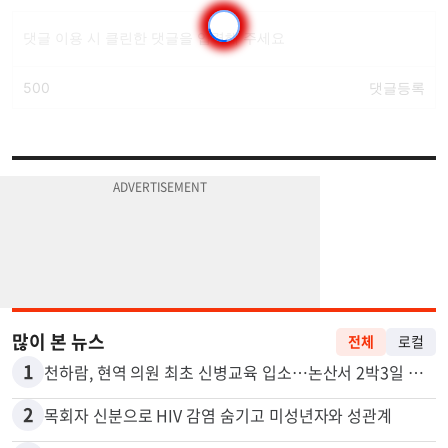
많이 본 뉴스
전체
로컬
1
천하람, 현역 의원 최초 신병교육 입소…논산서 2박3일 생활