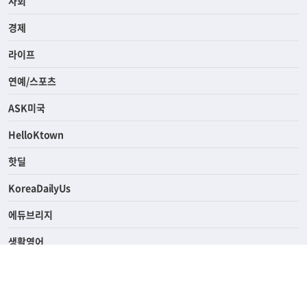
전체
사회
경제
라이프
연예/스포츠
ASK미국
HelloKtown
핫딜
KoreaDailyUs
에듀브리지
생활영어
업소록