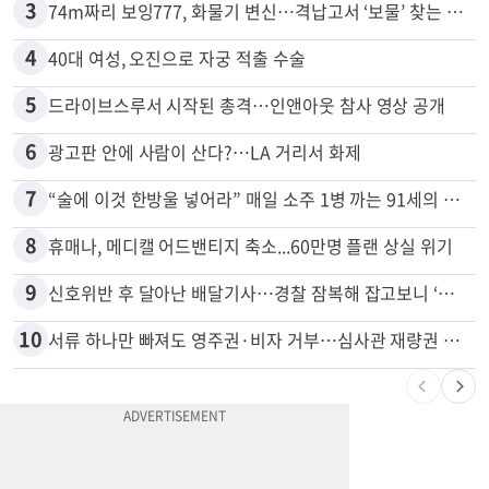
2
목회자 신분으로 HIV 감염 숨기고 미성년자와 성관계
3
74m짜리 보잉777, 화물기 변신…격납고서 ‘보물’ 찾는 인천공항
4
40대 여성, 오진으로 자궁 적출 수술
5
드라이브스루서 시작된 총격…인앤아웃 참사 영상 공개
6
광고판 안에 사람이 산다?…LA 거리서 화제
7
“술에 이것 한방울 넣어라” 매일 소주 1병 까는 91세의 철칙
8
휴매나, 메디캘 어드밴티지 축소...60만명 플랜 상실 위기
9
신호위반 후 달아난 배달기사…경찰 잠복해 잡고보니 ‘반전’
10
서류 하나만 빠져도 영주권·비자 거부…심사관 재량권 대폭 확대