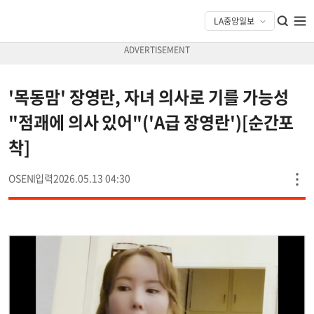
'목동맘' 장영란, 자녀 의사로 기를 가능성
"점괘에 의사 있어"('A급 장영란')[순간포
착]
OSEN
2026.05.13 04:30