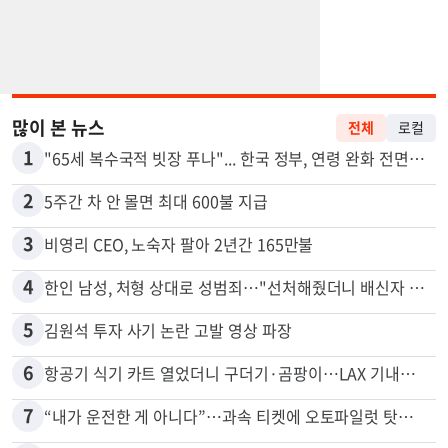
많이 본 뉴스
전체
로컬
1
"65세 복수국적 빗장 푸나"... 한국 정부, 연령 완화 전면 추진
2
5주간 차 안 몰면 최대 600불 지급
3
비영리 CEO, 노숙자 팔아 2년간 165만불
4
한인 남성, 처형 상대로 성범죄…"선처해줬더니 배신자 취급"
5
김원석 투자 사기 논란 고발 영상 파장
6
항공기 식기 카트 열었더니 구더기·곰팡이…LAX 기내식 업체 논란
7
“내가 운전한 게 아니다”…과속 티켓에 오토파일럿 탓한 운전자