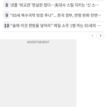
7
7세·4세 형제가 부모 차 몰다 산책하던 여성 들이받아
8
넷플 ‘외교관’ 현실판 떴다…美대사 스틸 지키는 ‘신 스틸러’
9
"65세 복수국적 빗장 푸나"... 한국 정부, 연령 완화 전면 추진
10
“술에 이것 한방울 넣어라” 매일 소주 1병 까는 91세의 철칙