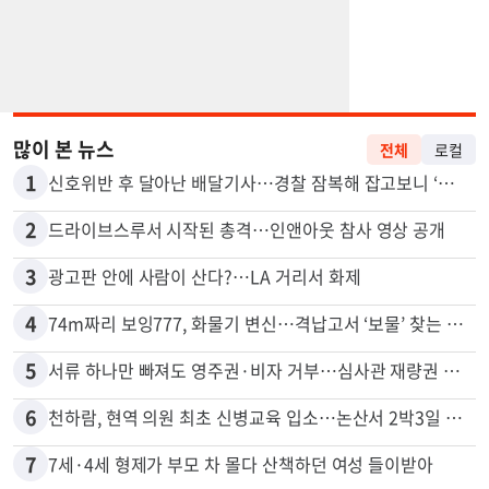
많이 본 뉴스
전체
로컬
1
신호위반 후 달아난 배달기사…경찰 잠복해 잡고보니 ‘반전’
2
드라이브스루서 시작된 총격…인앤아웃 참사 영상 공개
3
광고판 안에 사람이 산다?…LA 거리서 화제
4
74m짜리 보잉777, 화물기 변신…격납고서 ‘보물’ 찾는 인천공항
5
서류 하나만 빠져도 영주권·비자 거부…심사관 재량권 대폭 확대
6
천하람, 현역 의원 최초 신병교육 입소…논산서 2박3일 생활