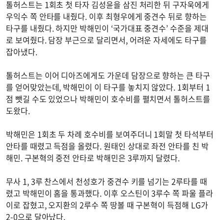
톨허스트는 1회초 첫 타자 김성윤을 삼진 처리한 뒤 구자욱에게
우익수 쪽 안타를 내줬다. 이후 최형우에게 중견수 뒤로 향하는
타구를 내줬다. 하지만 박해민이 ‘국가대표 중견수’ 수준을 제대
로 보여줬다. 담장 부근으로 달리면서, 어려운 자세에도 타구를
잡아냈다.
톨허스트는 이어 디아즈에게도 가운데 담장으로 향하는 큰 타구
를 얻어맞았는데, 박해민이 이 타구를 놓치지 않았다. 1회부터 1
점 뺏길 수도 있었으나 박해민이 호수비를 펼치면서 톨허스트를
도왔다.
박해민은 1회초 두 차례 호수비를 보여주더니 1회말 첫 타석부터
안타를 때렸고 득점을 올렸다. 원태인 상대로 좌전 안타를 친 박
해민. 구본혁의 중전 안타로 박해민은 3루까지 달렸다.
무사 1, 3루 찬스에서 천성호가 중견수 키를 넘기는 2루타를 때
렸고 박해민이 홈을 통과했다. 이후 오스틴이 3루수 쪽 파울 플라
이로 잡혔고, 오지환의 2루수 쪽 땅볼 때 구본혁이 득점해 LG가
2-0으로 달아났다.