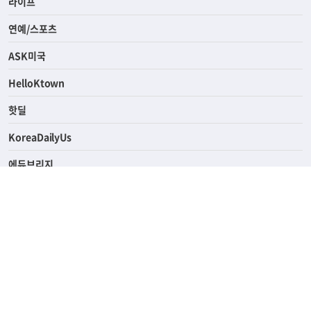
경제
라이프
연예/스포츠
ASK미국
HelloKtown
핫딜
KoreaDailyUs
에듀브리지
생활영어
업소록
의료관광
해피빌리지