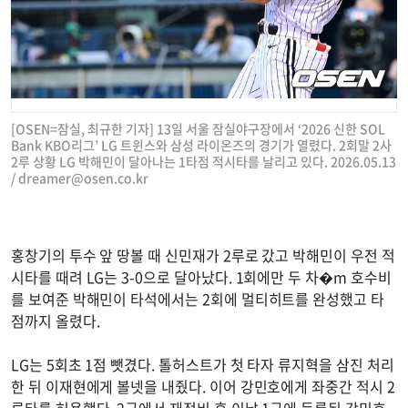
[OSEN=잠실, 최규한 기자] 13일 서울 잠실야구장에서 ‘2026 신한 SOL
Bank KBO리그’ LG 트윈스와 삼성 라이온즈의 경기가 열렸다. 2회말 2사
2루 상황 LG 박해민이 달아나는 1타점 적시타를 날리고 있다. 2026.05.13
/
dreamer@osen.co.kr
홍창기의 투수 앞 땅볼 때 신민재가 2루로 갔고 박해민이 우전 적
시타를 때려 LG는 3-0으로 달아났다. 1회에만 두 차�m 호수비
를 보여준 박해민이 타석에서는 2회에 멀티히트를 완성했고 타
점까지 올렸다.
LG는 5회초 1점 뺏겼다. 톨허스트가 첫 타자 류지혁을 삼진 처리
한 뒤 이재현에게 볼넷을 내줬다. 이어 강민호에게 좌중간 적시 2