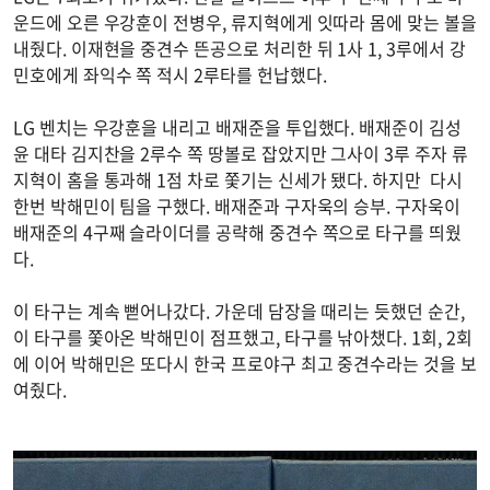
운드에 오른 우강훈이 전병우, 류지혁에게 잇따라 몸에 맞는 볼을
내줬다. 이재현을 중견수 뜬공으로 처리한 뒤 1사 1, 3루에서 강
민호에게 좌익수 쪽 적시 2루타를 헌납했다.
LG 벤치는 우강훈을 내리고 배재준을 투입했다. 배재준이 김성
윤 대타 김지찬을 2루수 쪽 땅볼로 잡았지만 그사이 3루 주자 류
지혁이 홈을 통과해 1점 차로 쫓기는 신세가 됐다. 하지만 다시
한번 박해민이 팀을 구했다. 배재준과 구자욱의 승부. 구자욱이
배재준의 4구째 슬라이더를 공략해 중견수 쪽으로 타구를 띄웠
다.
이 타구는 계속 뻗어나갔다. 가운데 담장을 때리는 듯했던 순간,
이 타구를 쫓아온 박해민이 점프했고, 타구를 낚아챘다. 1회, 2회
에 이어 박해민은 또다시 한국 프로야구 최고 중견수라는 것을 보
여줬다.