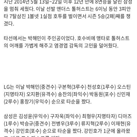
지난 2014년 5월 13일~22일 이후 12년 만에 8연승을 달린 삼성
을 멈춰 세웠다. 이날 선발 앤더스 톨허스트는 6이닝 동안 3피안
타 7탈삼진 1볼넷 1실점 호투를 벌이면서 시즌 5승(2패)째를 챙
겼다.
타선에서는 박해민이 주인공이었다. 호수비에 맹타로 톨허스트
의 어깨를 가볍게 해주고 염경엽 감독의 고민을 덜어줬다.
LG는 이날 박해민(중견수) 구본혁(3루수) 천성호(1루수) 오스틴
(지명타자) 오지환(유격수) 송찬의(좌익수) 박동원(포수) 신민재
(2루수) 홍창기(우익수) 순으로 타순을 짰다.
삼성은 김성윤(우익수) 구자욱(좌익수) 최형우(지명타자) 디아즈
(1루수) 박승규(중견수) 전병우(3루수) 류지혁(2루수) 이재현(유
격수) 강민호(포수) 순으로 타순을 짰다. 강민호가 1군에 올라왔