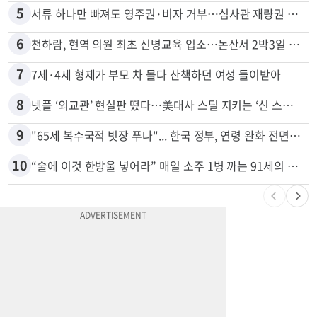
4
74m짜리 보잉777, 화물기 변신…격납고서 ‘보물’ 찾는 인천공항
5
서류 하나만 빠져도 영주권·비자 거부…심사관 재량권 대폭 확대
6
천하람, 현역 의원 최초 신병교육 입소…논산서 2박3일 생활
7
7세·4세 형제가 부모 차 몰다 산책하던 여성 들이받아
8
넷플 ‘외교관’ 현실판 떴다…美대사 스틸 지키는 ‘신 스틸러’
9
"65세 복수국적 빗장 푸나"... 한국 정부, 연령 완화 전면 추진
10
“술에 이것 한방울 넣어라” 매일 소주 1병 까는 91세의 철칙