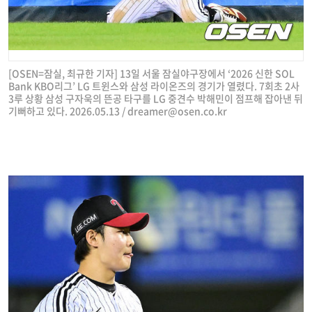
[OSEN=잠실, 최규한 기자] 13일 서울 잠실야구장에서 ‘2026 신한 SOL
Bank KBO리그’ LG 트윈스와 삼성 라이온즈의 경기가 열렸다. 7회초 2사
3루 상황 삼성 구자욱의 뜬공 타구를 LG 중견수 박해민이 점프해 잡아낸 뒤
기뻐하고 있다. 2026.05.13 /
dreamer@osen.co.kr