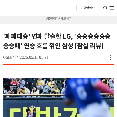
'패패패승' 연패 탈출한 LG, '승승승승승승
승승패' 연승 흐름 꺾인 삼성 [잠실 리뷰]
OSEN
2026.05.13 05:21