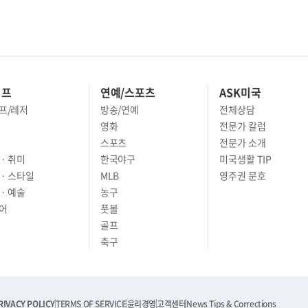
이프
연예/스포츠
ASK미국
프/레저
방송/연예
전체상담
영화
전문가 칼럼
스포츠
전문가 소개
· 취미
한국야구
미국생활 TIP
 · 스타일
MLB
영주권 문호
· 예술
농구
어
풋볼
골프
축구
RIVACY POLICY
TERMS OF SERVICE
윤리경영
고객센터
News Tips & Corrections