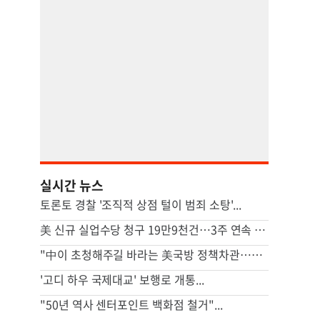
실시간 뉴스
토론토 경찰 '조직적 상점 털이 범죄 소탕'...
美 신규 실업수당 청구 19만9천건…3주 연속 20만명 하회
"中이 초청해주길 바라는 美국방 정책차관…中은 소극적"
'고디 하우 국제대교' 보행로 개통...
"50년 역사 센터포인트 백화점 철거"...