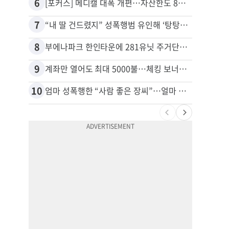
6
16
[포커스] 메디캘 대폭 개편…자산한도 84% 축소
7
17
“내 딸 건드렸지” 성폭행범 유인해 ‘탕탕’…아빠의 복수 결말
8
18
부에나파크 한인타운에 281유닛 주거단지 들어선다
김원석
9
19
계좌만 열어도 최대 5000불…체킹 보너스 무한 경쟁
10
20
엄마 성폭행한 “사람 좋은 장씨”…얼마 뒤 딸 배도 불러왔다