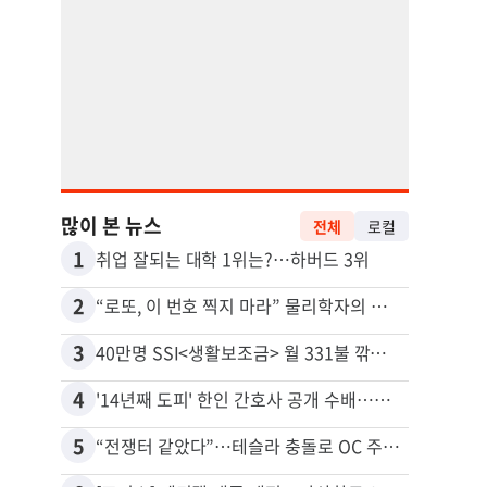
많이 본 뉴스
전체
로컬
1
11
취업 잘되는 대학 1위는?…하버드 3위
추방된
2
12
“로또, 이 번호 찍지 마라” 물리학자의 당첨금 높이는 비밀
3
13
40만명 SSI<생활보조금> 월 331불 깎이나
4
14
'14년째 도피' 한인 간호사 공개 수배…메디케어 사기 유죄
5
15
“전쟁터 같았다”…테슬라 충돌로 OC 주택 4채 파손
유학생