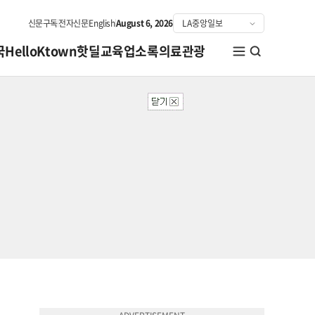
신문구독
전자신문
English
August 6, 2026
국
HelloKtown
핫딜
교육
업소록
의료관광