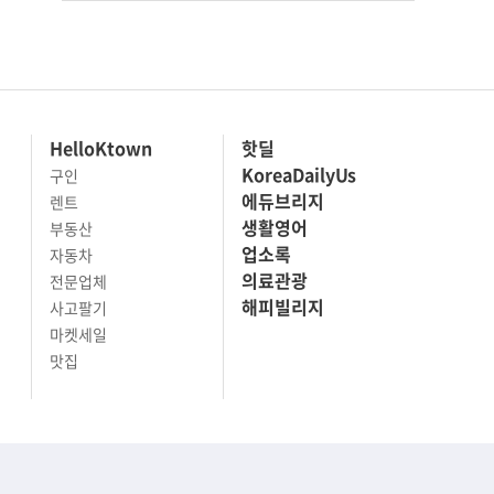
HelloKtown
핫딜
KoreaDailyUs
구인
에듀브리지
렌트
생활영어
부동산
업소록
자동차
의료관광
전문업체
해피빌리지
사고팔기
마켓세일
맛집