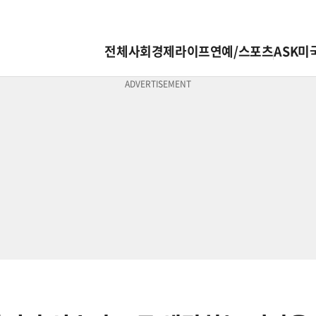
전체
사회
경제
라이프
연예/스포츠
ASK미