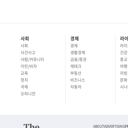
사회
경제
라
사회
경제
라이
사건사고
생활경제
건강
사람/커뮤니티
금융/증권
종교
이민/비자
재테크
여행 
교육
부동산
리빙
정치
비즈니스
문화 
국제
자동차
시니
오피니언
ABOUT
ADVERTISING
P