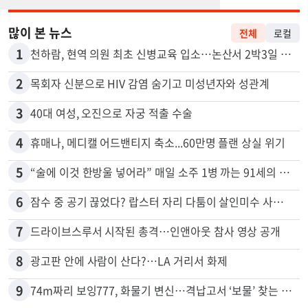
많이 본 뉴스
전체
로컬
1
천하람, 현역 의원 최초 신병교육 입소…논산서 2박3일 생활
2
목회자 신분으로 HIV 감염 숨기고 미성년자와 성관계
3
40대 여성, 오진으로 자궁 적출 수술
4
휴매나, 메디캘 어드밴티지 축소...60만명 플랜 상실 위기
5
“술에 이것 한방울 넣어라” 매일 소주 1병 까는 91세의 철칙
6
잠수 중 공기 끊었다? 랍스터 자리 다툼이 살인미수 사건으로
7
드라이브스루서 시작된 총격…인앤아웃 참사 영상 공개
8
광고판 안에 사람이 산다?…LA 거리서 화제
9
74m짜리 보잉777, 화물기 변신…격납고서 ‘보물’ 찾는 인천공항