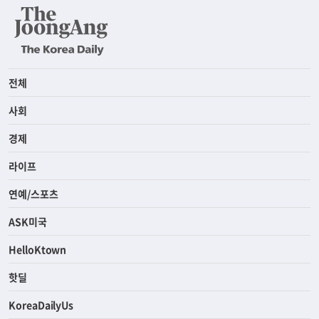
전체
사회
경제
라이프
연예/스포츠
ASK미국
HelloKtown
핫딜
KoreaDailyUs