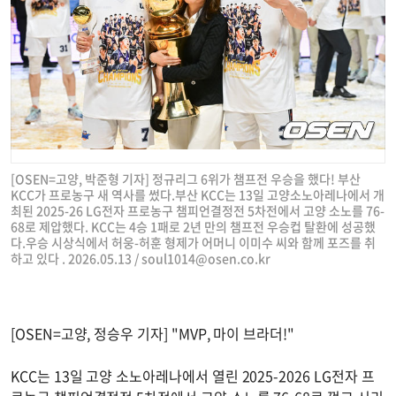
[OSEN=고양, 박준형 기자] 정규리그 6위가 챔프전 우승을 했다! 부산
KCC가 프로농구 새 역사를 썼다.부산 KCC는 13일 고양소노아레나에서 개
최된 2025-26 LG전자 프로농구 챔피언결정전 5차전에서 고양 소노를 76-
68로 제압했다. KCC는 4승 1패로 2년 만의 챔프전 우승컵 탈환에 성공했
다.우승 시상식에서 허웅-허훈 형제가 어머니 이미수 씨와 함께 포즈를 취
하고 있다 . 2026.05.13 /
soul1014@osen.co.kr
[OSEN=고양, 정승우 기자] "MVP, 마이 브라더!"
KCC는 13일 고양 소노아레나에서 열린 2025-2026 LG전자 프