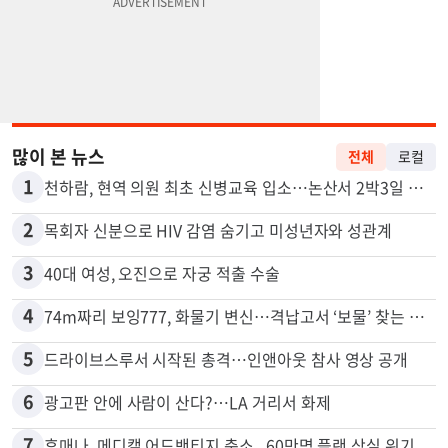
많이 본 뉴스
전체
로컬
1
천하람, 현역 의원 최초 신병교육 입소…논산서 2박3일 생활
2
목회자 신분으로 HIV 감염 숨기고 미성년자와 성관계
3
40대 여성, 오진으로 자궁 적출 수술
4
74m짜리 보잉777, 화물기 변신…격납고서 ‘보물’ 찾는 인천공항
5
드라이브스루서 시작된 총격…인앤아웃 참사 영상 공개