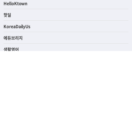
ASK미국
HelloKtown
핫딜
KoreaDailyUs
에듀브리지
생활영어
업소록
의료관광
해피빌리지
ABOUT
ADVERTISING
PRIVACY POLICY
TERMS OF SERVICE
윤리경영
고객센터
News Tips & Corrections
690 Wilshire Place Los Angeles, CA 90005
TEL. (213) 368-2500 FAX. (213) 389-6196