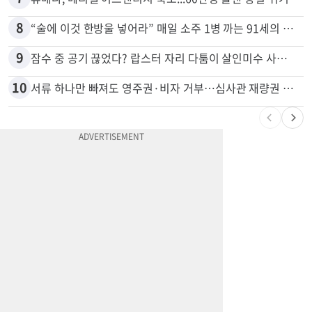
6
광고판 안에 사람이 산다?…LA 거리서 화제
7
휴매나, 메디캘 어드밴티지 축소...60만명 플랜 상실 위기
8
“술에 이것 한방울 넣어라” 매일 소주 1병 까는 91세의 철칙
9
잠수 중 공기 끊었다? 랍스터 자리 다툼이 살인미수 사건으로
10
서류 하나만 빠져도 영주권·비자 거부…심사관 재량권 대폭 확대