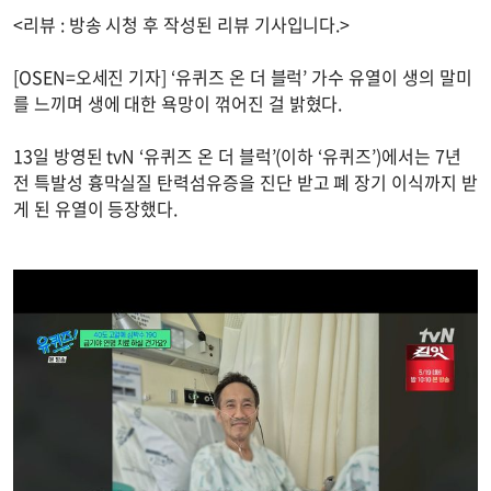
<리뷰 : 방송 시청 후 작성된 리뷰 기사입니다.>
[OSEN=오세진 기자] ‘유퀴즈 온 더 블럭’ 가수 유열이 생의 말미
를 느끼며 생에 대한 욕망이 꺾어진 걸 밝혔다.
13일 방영된 tvN ‘유퀴즈 온 더 블럭’(이하 ‘유퀴즈’)에서는 7년
전 특발성 흉막실질 탄력섬유증을 진단 받고 폐 장기 이식까지 받
게 된 유열이 등장했다.