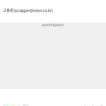
고용준(
scrapper@osen.co.kr
)