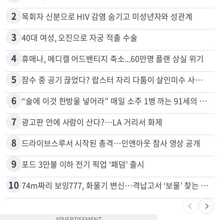
많이 본 뉴스
전체
로컬
1
천하람, 현역 의원 최초 신병교육 입소…논산서 2박3일 생활
2
목회자 신분으로 HIV 감염 숨기고 미성년자와 성관계
3
40대 여성, 오진으로 자궁 적출 수술
4
휴매나, 메디캘 어드밴티지 축소...60만명 플랜 상실 위기
5
잠수 중 공기 끊었다? 랍스터 자리 다툼이 살인미수 사건으로
6
“술에 이것 한방울 넣어라” 매일 소주 1병 까는 91세의 철칙
7
광고판 안에 사람이 산다?…LA 거리서 화제
8
드라이브스루서 시작된 총격…인앤아웃 참사 영상 공개
9
포드 3만불 이하 전기 픽업 ‘패덤’ 출시
10
74m짜리 보잉777, 화물기 변신…격납고서 ‘보물’ 찾는 인천공항