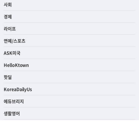
전체
사회
경제
라이프
연예/스포츠
ASK미국
HelloKtown
핫딜
KoreaDailyUs
에듀브리지
생활영어