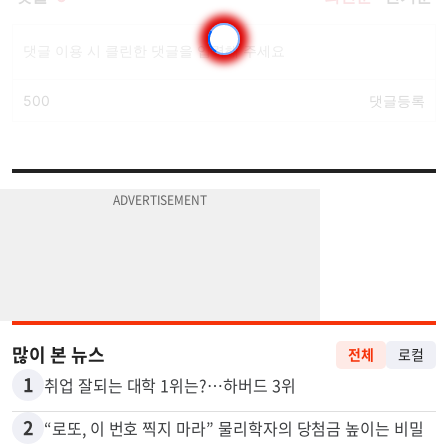
많이 본 뉴스
전체
로컬
1
취업 잘되는 대학 1위는?…하버드 3위