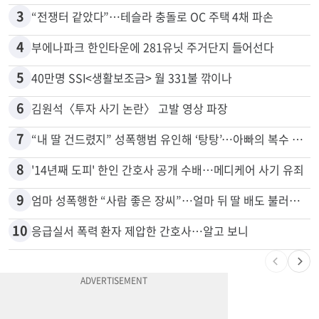
2
“로또, 이 번호 찍지 마라” 물리학자의 당첨금 높이는 비밀
3
“전쟁터 같았다”…테슬라 충돌로 OC 주택 4채 파손
4
부에나파크 한인타운에 281유닛 주거단지 들어선다
5
40만명 SSI<생활보조금> 월 331불 깎이나
6
김원석〈투자 사기 논란〉 고발 영상 파장
7
“내 딸 건드렸지” 성폭행범 유인해 ‘탕탕’…아빠의 복수 결말
8
'14년째 도피' 한인 간호사 공개 수배…메디케어 사기 유죄
9
엄마 성폭행한 “사람 좋은 장씨”…얼마 뒤 딸 배도 불러왔다
10
응급실서 폭력 환자 제압한 간호사…알고 보니