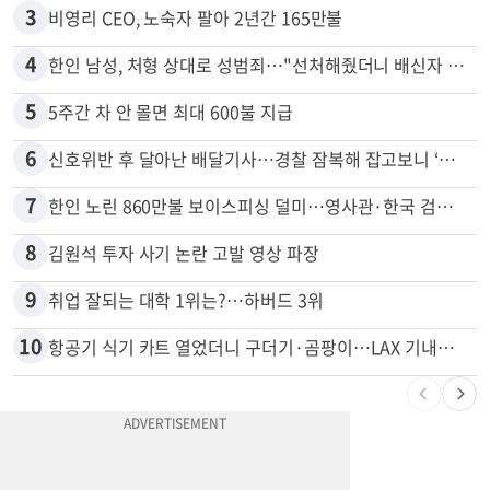
3
비영리 CEO, 노숙자 팔아 2년간 165만불
4
한인 남성, 처형 상대로 성범죄…"선처해줬더니 배신자 취급"
5
5주간 차 안 몰면 최대 600불 지급
6
신호위반 후 달아난 배달기사…경찰 잠복해 잡고보니 ‘반전’
7
한인 노린 860만불 보이스피싱 덜미…영사관·한국 검찰 사칭
8
김원석 투자 사기 논란 고발 영상 파장
9
취업 잘되는 대학 1위는?…하버드 3위
10
항공기 식기 카트 열었더니 구더기·곰팡이…LAX 기내식 업체 논란