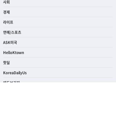
사회
경제
라이프
연예/스포츠
ASK미국
HelloKtown
핫딜
KoreaDailyUs
에듀브리지
생활영어
업소록
의료관광