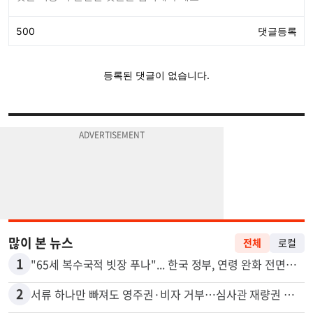
많이 본 뉴스
전체
로컬
1
"65세 복수국적 빗장 푸나"... 한국 정부, 연령 완화 전면 추진
2
서류 하나만 빠져도 영주권·비자 거부…심사관 재량권 대폭 확대