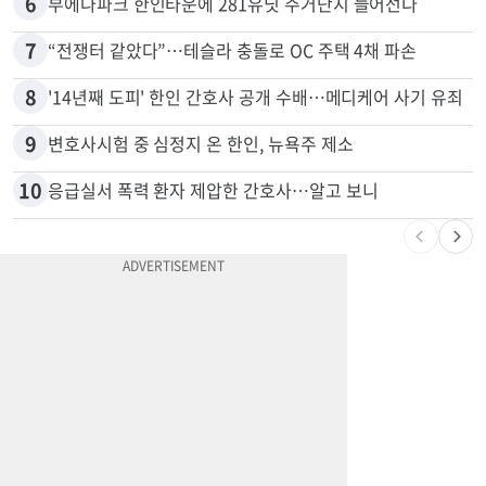
5
쌀·라면 값 최대 80% 할인…H마트 ‘폭탄 세일’
6
부에나파크 한인타운에 281유닛 주거단지 들어선다
7
“전쟁터 같았다”…테슬라 충돌로 OC 주택 4채 파손
8
'14년째 도피' 한인 간호사 공개 수배…메디케어 사기 유죄
9
변호사시험 중 심정지 온 한인, 뉴욕주 제소
10
응급실서 폭력 환자 제압한 간호사…알고 보니