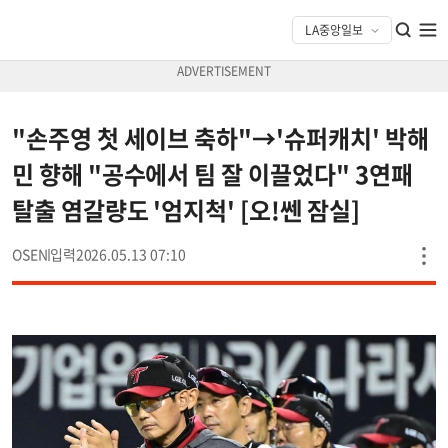
"손주영 첫 세이브 축하"→'슈퍼캐치' 박해
민 향해 "공수에서 팀 잘 이끌었다" 3연패
탈출 염갈량도 '엄지척' [오!쎈 잠실]
OSEN
2026.05.13 07:10