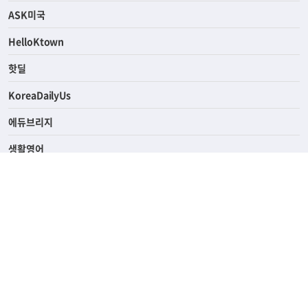
연예/스포츠
ASK미국
HelloKtown
핫딜
KoreaDailyUs
에듀브리지
생활영어
업소록
의료관광
해피빌리지
ABOUT
ADVERTISING
PRIVACY POLICY
TERMS OF SERVICE
윤리경영
고객센터
News Tips & Corrections