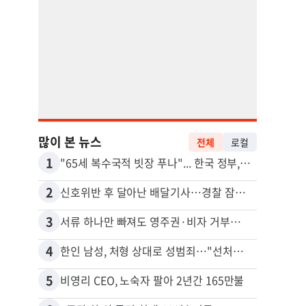
많이 본 뉴스
전체
로컬
1
11
"65세 복수국적 빗장 푸나"... 한국 정부, 연령 완화 전면 추진
김원석
2
12
신호위반 후 달아난 배달기사…경찰 잠복해 잡고보니 ‘반전’
3
13
서류 하나만 빠져도 영주권·비자 거부…심사관 재량권 대폭 확대
4
14
한인 남성, 처형 상대로 성범죄…"선처해줬더니 배신자 취급"
5
15
비영리 CEO, 노숙자 팔아 2년간 165만불