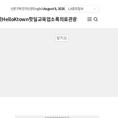
신문구독
전자신문
English
August 8, 2026
국
HelloKtown
핫딜
교육
업소록
의료관광