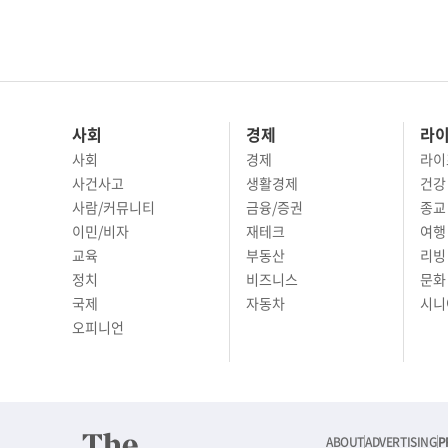
사회
경제
라
사회
경제
라이
사건사고
생활경제
건강
사람/커뮤니티
금융/증권
종교
이민/비자
재테크
여행 
교육
부동산
리빙
정치
비즈니스
문화 
국제
자동차
시니
오피니언
ABOUT
ADVERTISING
P