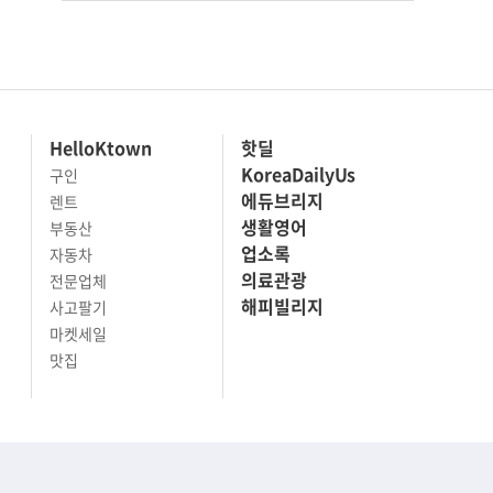
HelloKtown
핫딜
KoreaDailyUs
구인
에듀브리지
렌트
생활영어
부동산
업소록
자동차
의료관광
전문업체
해피빌리지
사고팔기
마켓세일
맛집