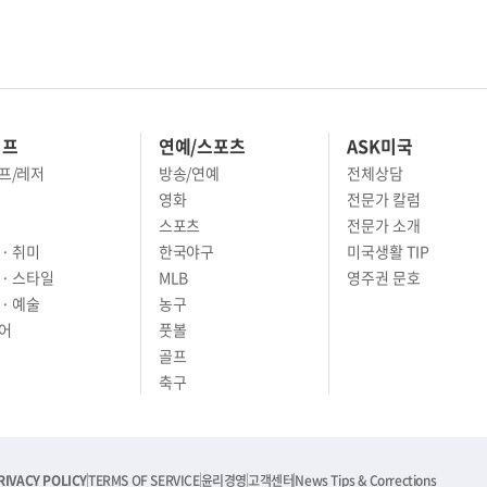
이프
연예/스포츠
ASK미국
프/레저
방송/연예
전체상담
영화
전문가 칼럼
스포츠
전문가 소개
· 취미
한국야구
미국생활 TIP
 · 스타일
MLB
영주권 문호
· 예술
농구
어
풋볼
골프
축구
RIVACY POLICY
TERMS OF SERVICE
윤리경영
고객센터
News Tips & Corrections