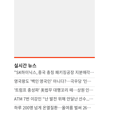
실시간 뉴스
"SK하이닉스, 중국 충칭 패키징공장 지분매각 등 검토"
영국왕도 '백인 영국인' 아니다?…극우당 '인종분류' 논란
'트럼프 충성파' 美법무 대행꼬리 떼…상원 인준 가까스로 가결
ATM 7번 이강인 “난 발전 위해 안달난 선수...120% 보여줄 것”
하루 200명 넘게 온열질환…올여름 벌써 26명 숨졌다