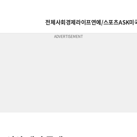
전체
사회
경제
라이프
연예/스포츠
ASK미