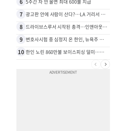
6
16
5주간 차 안 몰면 최대 600불 지급
7
17
광고판 안에 사람이 산다?…LA 거리서 화제
8
18
드라이브스루서 시작된 총격…인앤아웃 참사 영상 공개
9
19
변호사시험 중 심정지 온 한인, 뉴욕주 제소
10
20
한인 노린 860만불 보이스피싱 덜미…영사관·한국 검찰 사칭