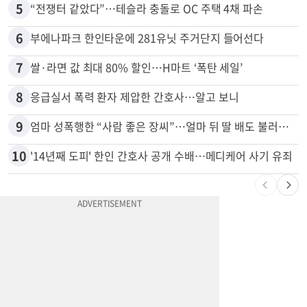
5
“전쟁터 같았다”…테슬라 충돌로 OC 주택 4채 파손
6
부에나파크 한인타운에 281유닛 주거단지 들어선다
7
쌀·라면 값 최대 80% 할인…H마트 ‘폭탄 세일’
8
응급실서 폭력 환자 제압한 간호사…알고 보니
9
엄마 성폭행한 “사람 좋은 장씨”…얼마 뒤 딸 배도 불러왔다
10
'14년째 도피' 한인 간호사 공개 수배…메디케어 사기 유죄