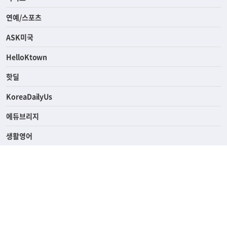
연예/스포츠
ASK미국
HelloKtown
핫딜
KoreaDailyUs
에듀브리지
생활영어
업소록
의료관광
해피빌리지
ABOUT
ADVERTISING
PRIVACY POLICY
TERMS OF SERVICE
윤리경영
고객센터
News Tips & Corrections