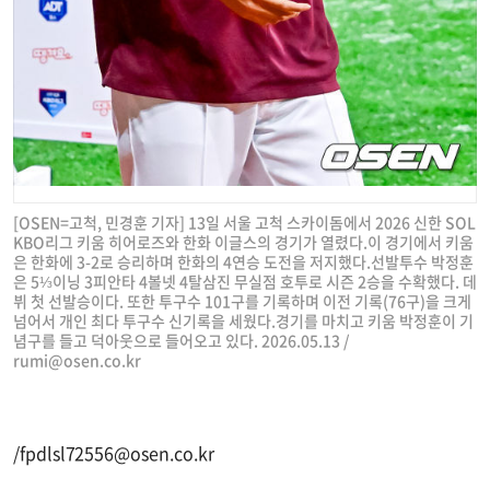
[OSEN=고척, 민경훈 기자] 13일 서울 고척 스카이돔에서 2026 신한 SOL
KBO리그 키움 히어로즈와 한화 이글스의 경기가 열렸다.이 경기에서 키움
은 한화에 3-2로 승리하며 한화의 4연승 도전을 저지했다.선발투수 박정훈
은 5⅓이닝 3피안타 4볼넷 4탈삼진 무실점 호투로 시즌 2승을 수확했다. 데
뷔 첫 선발승이다. 또한 투구수 101구를 기록하며 이전 기록(76구)을 크게
넘어서 개인 최다 투구수 신기록을 세웠다.경기를 마치고 키움 박정훈이 기
념구를 들고 덕아웃으로 들어오고 있다. 2026.05.13 /
rumi@osen.co.kr
/
fpdlsl72556@osen.co.kr