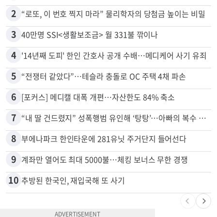
많이 본 뉴스
전체
로컬
1
취업 잘되는 대학 1위는?…하버드 3위
2
“로또, 이 번호 찍지 마라” 물리학자의 당첨금 높이는 비밀
3
40만명 SSI<생활보조금> 월 331불 깎이나
4
'14년째 도피' 한인 간호사 공개 수배…메디케어 사기 유죄
5
“전쟁터 같았다”…테슬라 충돌로 OC 주택 4채 파손
6
[포커스] 메디캘 대폭 개편…자산한도 84% 축소
7
“내 딸 건드렸지” 성폭행범 유인해 ‘탕탕’…아빠의 복수 결말
8
부에나파크 한인타운에 281유닛 주거단지 들어선다
9
계좌만 열어도 최대 5000불…체킹 보너스 무한 경쟁
10
추방된 한국인, 재입국해 또 사기