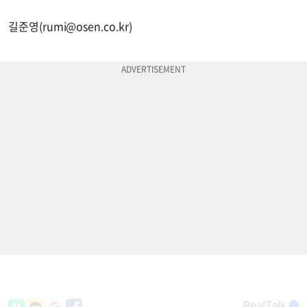
길준영(
rumi@osen.co.kr
)