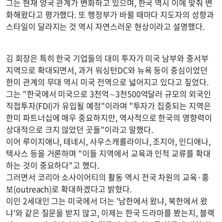
그는 현재 양국 관계가 변화하고 있으며, 한국 역시 이에 맞춰 변
화해왔다고 평가했다. 또 행정부가 바뀔 때마다 지도자의 성향과
스타일이 달라지는 것 역시 자연스러운 현상이라고 설명했다.
김 회장은 특히 한국 기업들의 대미 투자가 미국 남부와 중서부
지역으로 확대되면서, 과거 워싱턴DC와 뉴욕 등이 중심이었던
한미 관계의 무대 역시 미국 전역으로 넓어지고 있다고 짚었다.
그는 "한국에서 미국으로 3천억∼3천500억달러 규모의 외국인
직접투자(FDI)가 유입될 예정"이라며 "투자가 집중되는 지역은
한미 파트너십에 매우 중요하지만, 역사적으로 한국의 영향력이
상대적으로 크지 않았던 곳들"이라고 말했다.
이어 루이지애나, 테네시, 사우스캐롤라이나, 조지아, 인디애나,
텍사스 등을 거론하며 "이들 지역에서 교육과 인적 교류를 확대
하는 것이 중요하다"고 했다.
그러면서 코리아 소사이어티의 활동 역시 전국 차원의 교육·홍
보(outreach)로 확대하겠다고 밝혔다.
이민 2세대인 그는 미국에서 더는 '남한에서 왔냐, 북한에서 왔
냐'와 같은 질문을 받지 않고, 이제는 한국 드라마를 봤는지, 블랙