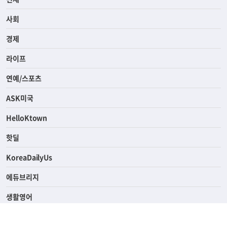
사회
경제
라이프
연예/스포츠
ASK미국
HelloKtown
핫딜
KoreaDailyUs
에듀브리지
생활영어
업소록