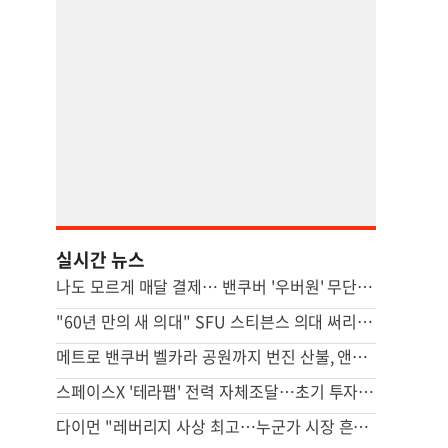
실시간 뉴스
나도 모르게 매달 결제… 밴쿠버 '우버원' 무단 가입 논란
"60년 만의 새 의대" SFU 스티븐스 의대 써리서 첫발
메트로 밴쿠버 벨카라 공원까지 번진 산불, 앤모어 주민 대피
스페이스X '테라팹' 전력 자체조달…초기 투자 24조원
다이먼 "레버리지 사상 최고…누군가 시장 흔들 위험"