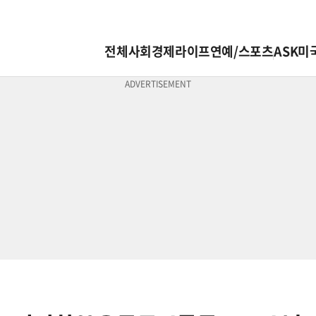
전체
사회
경제
라이프
연예/스포츠
ASK미