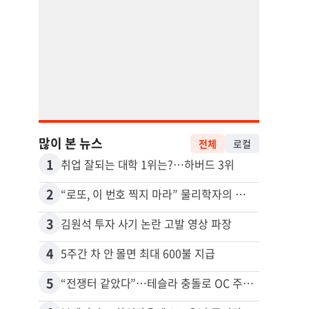
많이 본 뉴스
전체
로컬
1
11
취업 잘되는 대학 1위는?…하버드 3위
2
12
“로또, 이 번호 찍지 마라” 물리학자의 당첨금 높이는 비밀
3
13
김원석 투자 사기 논란 고발 영상 파장
4
14
5주간 차 안 몰면 최대 600불 지급
5
15
“전쟁터 같았다”…테슬라 충돌로 OC 주택 4채 파손