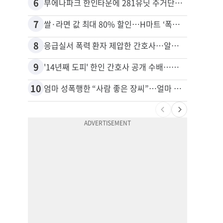
6
16
부에나파크 한인타운에 281유닛 주거단지 들어선다
7
17
쌀·라면 값 최대 80% 할인…H마트 ‘폭탄 세일’
8
18
응급실서 폭력 환자 제압한 간호사…알고 보니
9
19
'14년째 도피' 한인 간호사 공개 수배…메디케어 사기 유죄
10
20
엄마 성폭행한 “사람 좋은 장씨”…얼마 뒤 딸 배도 불러왔다