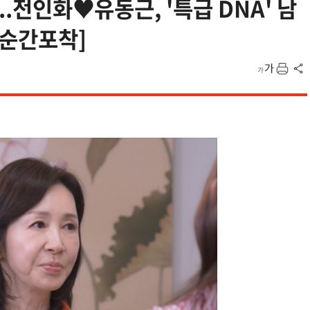
..전인화♥유동근, '특급 DNA' 남
[순간포착]