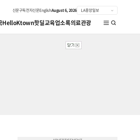
신문구독
전자신문
English
August 6, 2026
국
HelloKtown
핫딜
교육
업소록
의료관광