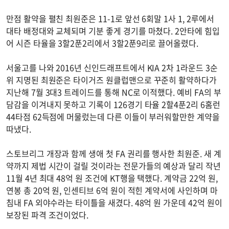
만점 활약을 펼친 최원준은 11-1로 앞선 6회말 1사 1, 2루에서
대타 배정대와 교체되며 기분 좋게 경기를 마쳤다. 2안타에 힘입
어 시즌 타율을 3할2푼2리에서 3할2푼9리로 끌어올렸다.
서울고를 나와 2016년 신인드래프트에서 KIA 2차 1라운드 3순
위 지명된 최원준은 타이거즈 원클럽맨으로 꾸준히 활약하다가
지난해 7월 3대3 트레이드를 통해 NC로 이적했다. 예비 FA의 부
담감을 이겨내지 못하고 기록이 126경기 타율 2할4푼2리 6홈런
44타점 62득점에 머물렀는데 다른 이들이 부러워할만한 계약을
따냈다.
스토브리그 개장과 함께 생애 첫 FA 권리를 행사한 최원준. 새 계
약까지 제법 시간이 걸릴 것이라는 전문가들의 예상과 달리 작년
11월 4년 최대 48억 원 조건에 KT행을 택했다. 계약금 22억 원,
연봉 총 20억 원, 인센티브 6억 원이 적힌 계약서에 사인하며 마
침내 FA 외야수라는 타이틀을 새겼다. 48억 원 가운데 42억 원이
보장된 파격 조건이었다.