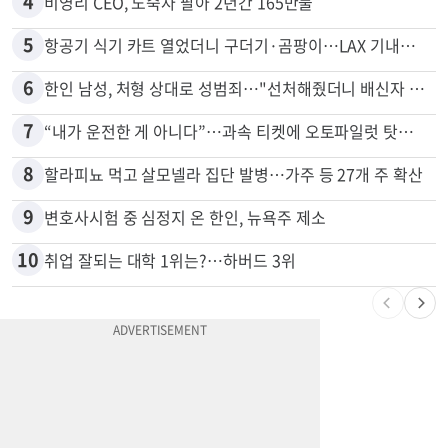
3
김원석 투자 사기 논란 고발 영상 파장
4
비영리 CEO, 노숙자 팔아 2년간 165만불
5
항공기 식기 카트 열었더니 구더기·곰팡이…LAX 기내식 업체 논란
6
한인 남성, 처형 상대로 성범죄…"선처해줬더니 배신자 취급"
7
“내가 운전한 게 아니다”…과속 티켓에 오토파일럿 탓한 운전자
8
할라피뇨 먹고 살모넬라 집단 발병…가주 등 27개 주 확산
9
변호사시험 중 심정지 온 한인, 뉴욕주 제소
10
취업 잘되는 대학 1위는?…하버드 3위