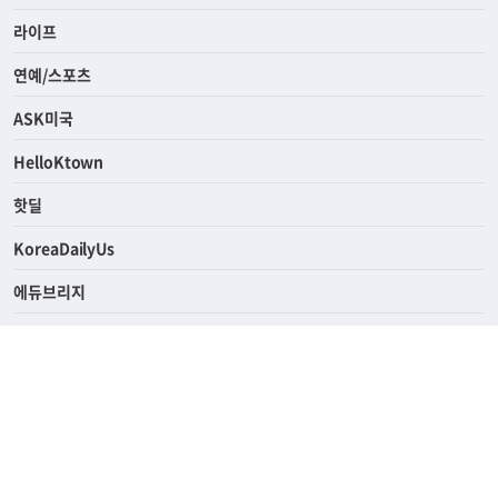
경제
라이프
연예/스포츠
ASK미국
HelloKtown
핫딜
KoreaDailyUs
에듀브리지
생활영어
업소록
의료관광